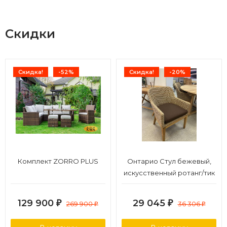
Скидки
Скидка!
-52%
Скидка!
-20%
Комплект ZORRO PLUS
Онтарио Стул бежевый,
искусственный ротанг/тик
129 900
29 045
₽
269 900
₽
36 306
₽
₽