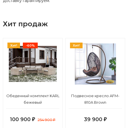
доставку гарантируем.
Хит продаж
Хит!
-60%
Хит!
Обеденный комплект KARL
Подвесное кресло AFM-
бежевый
810A Brown
100 900
39 900
₽
254 900
₽
₽