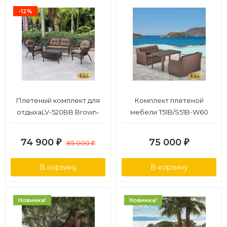
-12%
Плетеный комплект для
Комплект плетеной
отдыхаLV-520BB Brown-
мебели T51B/S51B-W60
Beige
Light brown
74 900
75 000
₽
85 000
₽
₽
В корзину
В корзину
Новинка!
Новинка!