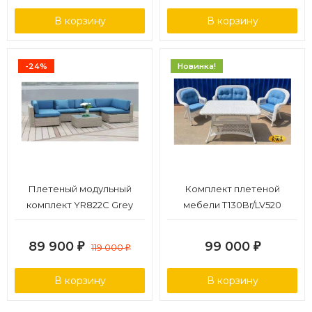
В корзину
В корзину
-24%
Новинка!
Плетеный модульный
Комплект плетеной
комплект YR822C Grey
мебели T130Br/LV520
(подушка синяя)
89 900
99 000
₽
119 000
₽
₽
В корзину
В корзину