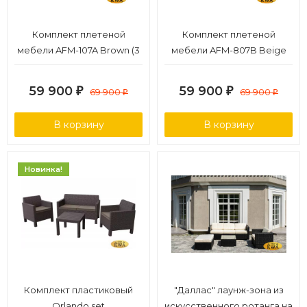
Комплект плетеной
Комплект плетеной
мебели AFM-107A Brown (3
мебели AFM-807B Beige
кор.)
59 900
59 900
₽
69 900
₽
69 900
₽
₽
В корзину
В корзину
Новинка!
Комплект пластиковый
"Даллас" лаунж-зона из
Orlando set
искусственного ротанга на