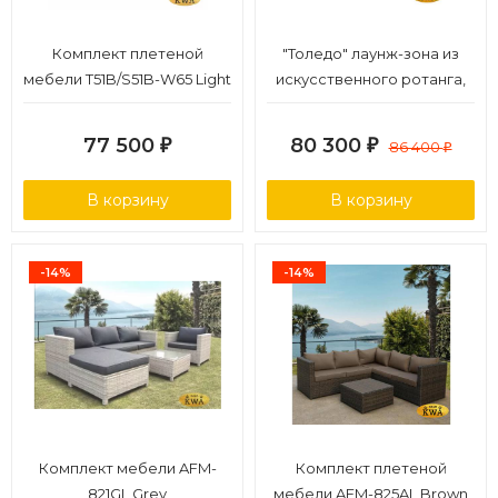
Комплект плетеной
"Толедо" лаунж-зона из
мебели T51B/S51B-W65 Light
искусственного ротанга,
brown
цвет графит
77 500
80 300
₽
₽
86 400
₽
В корзину
В корзину
-14%
-14%
Комплект мебели AFM-
Комплект плетеной
821GL Grey
мебели AFM-825AL Brown