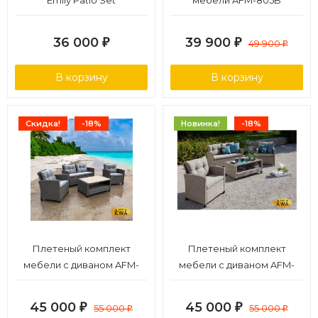
Emily Patio Set
мебели AFM-805B
Beige/Dark beige
36 000
39 900
₽
₽
49 900
₽
В корзину
В корзину
Скидка!
-18%
Новинка!
-18%
Плетеный комплект
Плетеный комплект
мебели с диваном AFM-
мебели с диваном AFM-
804G Dark Grey
804B Beige
45 000
45 000
₽
55 000
₽
55 000
₽
₽