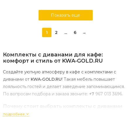
Показать еще
1
2
...
6
→
Комплекты
с
диванами
для
кафе:
комфорт
и
стиль
от
KWA‑GOLD.RU
Создайте
уютную
атмосферу
в
кафе
с
комплектами
с
диванами
от
KWA‑GOLD.RU
!
Такая
мебель
повышает
лояльность
гостей
и
делает
заведение
запоминающимся.
По
вопросам
подбора
и
заказа
звоните:
+7
967
013
3696
.
Почему
стоит
выбрать
комплекты
с
диванами
для
кафе?
подробнее
Диваны
в
зоне
отдыха
кафе
— это
не
только
эстетика,
но
и
практическая
выгода: