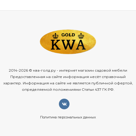
повышенный
комфорт
— гости
проводят
больше
времени
в
заведении;
зонирование
пространства
— диваны
помогают
разделить
зал
на
уютные
зоны;
долговечность
— профессиональные
модели
рассчитаны
на
интенсивную
эксплуатацию;
вариативность
расстановки
— можно
создать
как
2014-2026 © ква-голд.ру - интернет магазин садовой мебели
камерные
уголки,
так
и
большие
зоны
для
компаний;
Предоставленная на сайте информация несёт справочный
характер. Информация на сайте не является публичной офертой,
стильное
оформление
— широкий
выбор
дизайнов
определяемой положениями Статьи 437 ГК РФ.
под
любую
концепцию
кафе;
лёгкость
ухода
— современные
обивочные
материалы
легко
очищаются.
Политика персональных данных
Какие
комплекты
представлены
на
KWA‑GOLD.RU?