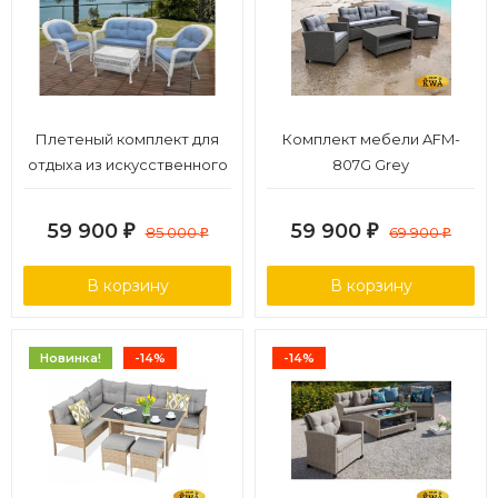
Плетеный комплект для
Комплект мебели AFM-
отдыха из искусственного
807G Grey
ротанга LV-520 White-Blue
59 900
59 900
₽
85 000
₽
69 900
₽
₽
В корзину
В корзину
Новинка!
-14%
-14%