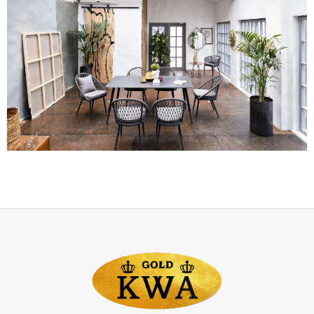
функциональности
любого
пространства.
Она:
формирует
атмосферу
— задаёт
тон
всему
интерьеру,
создаёт
нужное
настроение;
оптимизирует
пространство
— помогает
эффективно
использовать
площадь
даже
в
небольших
помещениях;
обеспечивает
комфорт
— эргономичные
модели
делают
повседневную
жизнь
удобнее;
подчёркивает
стиль
— отражает
вкус
владельцев,
дополняет
дизайнерскую
концепцию;
служит
долго
— качественная
мебель
сохраняет
внешний
вид
и
функциональность
годами;
повышает
ценность
помещения
— продуманный
интерьер
увеличивает
привлекательность
жилья
или
коммерческого
объекта.