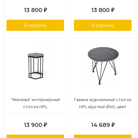
13 800
13 800
₽
₽
В корзину
В корзину
"Женева" интерьерный
Гавана журнальный стол из
стол из HPL
HPL круглый Ø40, цвет
шестиугольный, D40, H55,
"черный мрамор"
цвет "серый гранит"
13 900
14 689
₽
₽