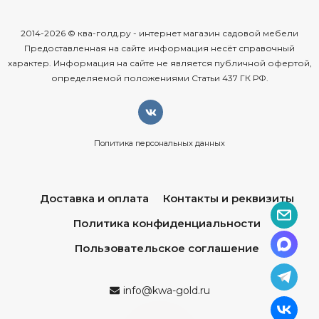
Какие
предметы
интерьерной
мебели
2014-2026 © ква-голд.ру - интернет магазин садовой мебели
представлены
на
KWA‑GOLD.RU?
Предоставленная на сайте информация несёт справочный
характер. Информация на сайте не является публичной офертой,
В
нашем
каталоге
вы
найдёте
всё
необходимое
для
определяемой положениями Статьи 437 ГК РФ.
обустройства:
Гостиной:
диваны,
кресла,
журнальные
столики,
стенки,
ТВ‑зоны.
Политика персональных данных
Столовой:
обеденные
группы
(столы
+ стулья),
буфеты,
серванты.
Доставка и оплата
Контакты и реквизиты
Спальни:
кровати,
шкафы,
комоды,
трюмо,
прикроватные
тумбочки.
Политика конфиденциальности
Рабочей
зоны:
письменные
столы,
офисные
кресла,
Пользовательское соглашение
стеллажи,
книжные
шкафы.
Прихожей:
шкафы‑купе,
банкетки,
зеркала,
консоли.
info@kwa-gold.ru
Детской:
кровати,
письменные
столы,
шкафы
для