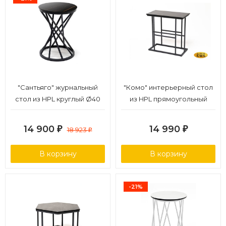
"Сантьяго" журнальный
"Комо" интерьерный стол
стол из HPL круглый Ø40
из HPL прямоугольный
H55, каркас из стали
60х30, H60, цвет "серый
темно-серый (RAL 7024),
гранит"
14 900
14 990
₽
18 923
₽
₽
цвет столешницы "черный
мрамор"
В корзину
В корзину
-21%