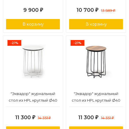
белый муар, цвет
9 900
10 700
₽
₽
13 589
₽
столешницы "серый
мрамор"
В корзину
В корзину
-21%
-21%
"Эквадор" журнальный
"Эквадор" журнальный
стол из HPL круглый Ø40
стол из HPL круглый Ø40
H55, каркас из алюминия
H55, каркас из алюминия
белый, цвет столешницы
темно-серый (RAL 7024)
11 300
11 300
₽
14 351
₽
14 351
₽
₽
"молочный"
муар, цвет столешницы
"дуб"