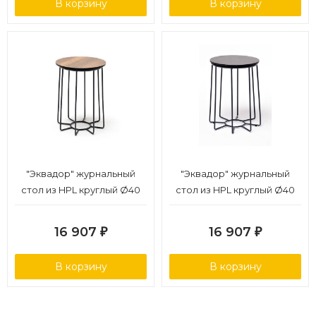
В корзину
В корзину
"Эквадор" журнальный
"Эквадор" журнальный
стол из HPL круглый Ø40
стол из HPL круглый Ø40
H55, каркас из стали серый
H55, каркас из алюминия
(RAL 7024), цвет
серый (RAL 7024) муар,
16 907
16 907
₽
₽
столешницы "дуб"
цвет столешницы "серый
гранит"
В корзину
В корзину