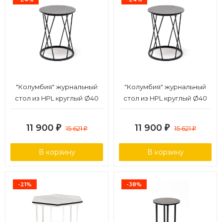
"Колумбия" журнальный
"Колумбия" журнальный
стол из HPL круглый Ø40
стол из HPL круглый Ø40
H55, каркас из алюминия
H55, каркас из стали
темно-серый (RAL 7024),
темно-серый (RAL 7024)
11 900
11 900
₽
15 621
₽
15 621
₽
₽
цвет столешницы "серый
муар, цвет столешницы
гранит"
"серый гранит"
В корзину
В корзину
-21%
-38%