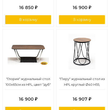
16 850
16 900
₽
₽
В корзину
В корзину
"Глория" журнальный стол
"Перу" журнальный стол из
100х65см из HPL, цвет "дуб"
HPL круглый Ø40 H55,
каркас из стали серый (RAL
7024), цвет столешницы
16 900
16 907
₽
₽
"дуб"