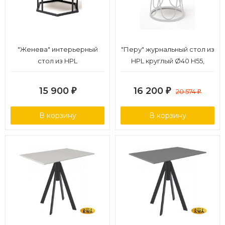
"Женева" интерьерный
"Перу" журнальный стол из
стол из HPL
HPL круглый Ø40 H55,
шестиугольный, D50, H35,
каркас из алюминия белый
цвет "серый гранит"
(RAL 9016) муар, цвет
15 900
16 200
₽
₽
20 574
₽
столешницы "молочный"
В корзину
В корзину