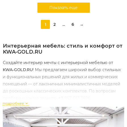
Показать еще
1
2
...
6
→
Интерьерная
мебель:
стиль
и
комфорт
от
KWA‑GOLD.RU
Создайте
интерьер
мечты
с
интерьерной
мебелью
от
KWA‑GOLD.RU
!
Мы
предлагаем
широкий
выбор
стильных
и
функциональных
решений
для
жилых
и
коммерческих
помещений
— от
лаконичных
минималистичных
моделей
до
роскошных
классических
комплектов.
По
вопросам
подбора
и
заказа
звоните:
+7
967
013
3696
.
подробнее
Почему
важно
грамотно
выбрать
интерьерную
мебель?
Правильно
подобранная
мебель
— основа
уюта
и