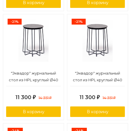
В корзину
В корзину
-21%
-21%
"Эквадор" журнальный
"Эквадор" журнальный
стол из HPL круглый Ø40
стол из HPL круглый Ø40
H55, каркас из стали
H55, каркас из алюминия
темно-серый (RAL 7024),
темно-серый (RAL 7024)
11 300
11 300
₽
14 351
₽
14 351
₽
₽
цвет столешницы "серый
муар, цвет столешницы
гранит"
"серый гранит"
В корзину
В корзину
-24%
-24%