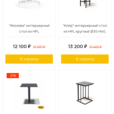
"Женева" интерьерный
"Кипр" интерьерный стол
стол из HPL
из HPL круглый Ø30 H40,
шестиугольный, D50, H35,
цвет "серый гранит"
цвет "мрамор пепел",
12 100
13 200
₽
15 367
₽
21 463
₽
₽
каркас из стали белый
муар
В корзину
В корзину
-21%