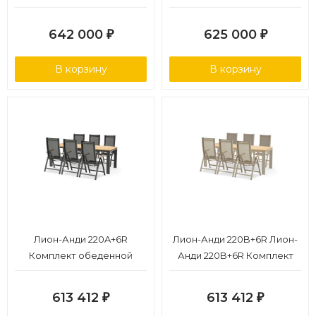
серый, алюминий
столом 140х140
642 000
625 000
₽
₽
В корзину
В корзину
Лион-Анди 220A+6R
Лион-Анди 220B+6R Лион-
Комплект обеденной
Анди 220B+6R Комплект
мебели антрацит/
обеденной мебели
натуральный, алюминий/
бежевый/натуральный,
613 412
613 412
₽
₽
тик
алюминий/тик