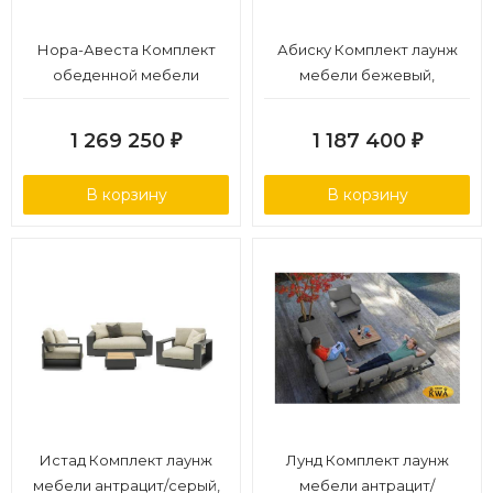
Нора-Авеста Комплект
Абиску Комплект лаунж
обеденной мебели
мебели бежевый,
натуральный/черный, тик/
алюминий/тик
алюминий/веревка
1 269 250
1 187 400
₽
₽
В корзину
В корзину
Истад Комплект лаунж
Лунд Комплект лаунж
мебели антрацит/серый,
мебели антрацит/