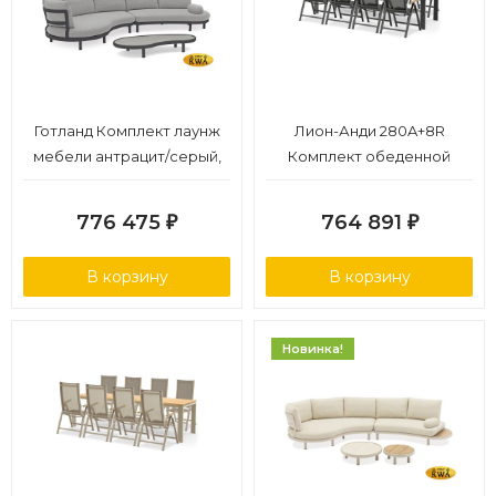
Готланд Комплект лаунж
Лион-Анди 280A+8R
мебели антрацит/серый,
Комплект обеденной
алюминий
мебели антрацит/
натуральный, алюминий/
776 475
764 891
₽
₽
тик
В корзину
В корзину
Новинка!