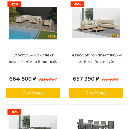
-12%
-15%
Стокгольм Комплект
Гётеборг Комплект лаунж
лаунж мебели бежевый/
мебели бежевый/
коричневый, алюминий
натуральный, алюминий/
тик
664 800
657 390
₽
753 000
₽
773 400
₽
₽
В корзину
В корзину
-15%