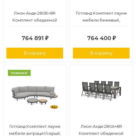
Лион-Анди 280B+8R
Готланд Комплект лаунж
Комплект обеденной
мебели бежевый,
мебели бежевый/
алюминий/тик
натуральный, алюминий/
764 891
764 400
₽
₽
тик
В корзину
В корзину
Новинка!
Готланд Комплект лаунж
Лион-Анди 280A+8R
мебели антрацит/серый,
Комплект обеденной