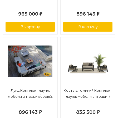
алюминий/олефин
антрацит, алюминий
965 000
896 143
₽
₽
В корзину
В корзину
Лунд Комплект лаунж
Коста алюминий Комплект
мебели антрацит/серый,
лаунж мебели антрацит/
алюминий
серый, алюминий/
стеклокерамика
896 143
835 500
₽
₽