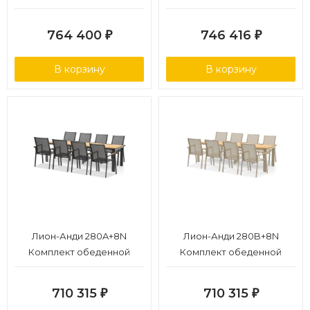
алюминий/тик
мебели антрацит/серый,
алюминий/спеченный
764 400
746 416
₽
₽
камень/тик
В корзину
В корзину
Лион-Анди 280A+8N
Лион-Анди 280B+8N
Комплект обеденной
Комплект обеденной
мебели антрацит/
мебели бежевый/
натуральный, алюминий/
натуральный, алюминий/
710 315
710 315
₽
₽
тик
тик