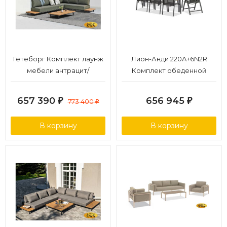
Гётеборг Комплект лаунж
Лион-Анди 220A+6N2R
мебели антрацит/
Комплект обеденной
натуральный, алюминий/
мебели антрацит/серый,
тик
алюминий/спеченный
657 390
656 945
₽
773 400
₽
₽
камень/тик
В корзину
В корзину