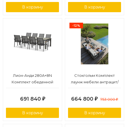
В корзину
В корзину
-12%
Лион-Анди 280A+8N
Стокгольм Комплект
Комплект обеденной
лаунж мебели антрацит/
мебели антрацит/серый,
серый, алюминий
алюминий/спеченный
691 840
664 800
₽
₽
753 000
₽
камень/тик
В корзину
В корзину