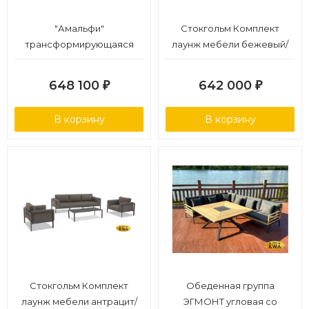
"Амальфи"
Стокгольм Комплект
трансформирующаяся
лаунж мебели бежевый/
лаунж-зона из алюминия,
коричневый, алюминий
цвет графит (К)
648 100
642 000
₽
₽
В корзину
В корзину
Стокгольм Комплект
Обеденная группа
лаунж мебели антрацит/
ЭГМОНТ угловая со