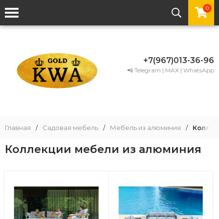
0
+7(967)013-36-96
📲 Telegram | MAX | WhatsApp
Главная
/
Садовая мебель
/
Мебель из алюминия
/
Коллек
Коллекции мебели из алюминия