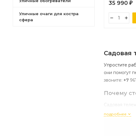
Уличные обогреватели
35 990
₽
Уличные очаги для костра
сфера
Садовая
т
Упростите
раб
они
помогут
п
звоните:
+7
96
Почему
ст
Садовая
теле
подробнее
экономия
универса