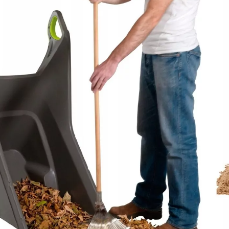
ность
— компактные
колёса
и
продуманная
конструкция
поз
ь
— выдерживает
нагрузки
от
50
до
200
кг
в
зависимости
от
м
ность
— качественные
материалы
устойчивы
к
коррозии
и
из
эксплуатации
— простая
сборка,
удобное
управление;
ость
— многие
модели
складываются
для
хранения
в
межсезо
я
цена
— окупается
за
один
сезон
активного
использования;
азие
моделей
— можно
подобрать
под
любые
задачи
и
бюдж
ухода
— достаточно
очистить
от
грязи
после
работы.
овые
тележки
представлены
на
KWA‑GOLD.
оге
вы
найдёте
варианты
для
любых
нужд:
сные
— манёвренные,
подходят
для
узких
дорожек
и
неровно
сные
— более
устойчивые,
выдерживают
большие
нагрузки.