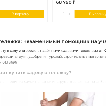
68 790
₽
В корзину
В корзин
ележка:
незаменимый
помощник
на
уч
оту
в
саду
и
огороде
с
надёжными
садовыми
тележками
от
K
еревозить
грунт,
удобрения,
урожай,
строительные
материал
7
013
3696
.
оит
купить
садовую
тележку?
жка
— один
из
самых
полезных
инструментов
для
дачника.
Её
сил
и
времени
— легко
перевозить
тяжёлые
и
объёмные
гру
льность
— подходит
для
грунта,
песка,
щебня,
удобрений,
ур