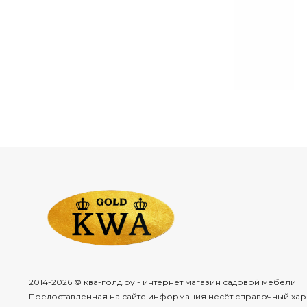
Трёхколё
Складные
Тележки
с
Грузовые
т
Универсал
Тележки
с
Модели
с
п
Дизайнер
Как
выбра
Объём
кузо
50–80
л
2014-2026 © ква-голд.ру - интернет магазин садовой мебели
80–120
Предоставленная на сайте информация несёт справочный хар