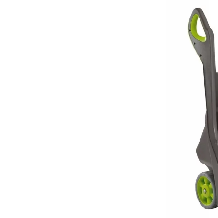
маневрен
прочност
долговеч
лёгкость
компактн
доступна
разнообр
простота
Какие
сад
В
нашем
катал
Одноколё
Двухколё