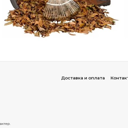
сные
— максимальная
устойчивость,
идеальны
для
тяжёлых
гру
модели
— экономят
место
при
хранении.
ящиком
— дополнительное
место
для
мелких
инструментов.
ележки
— усиленная
конструкция
для
строительных
материал
ьные
модели
— подходят
для
сада
и
стройки.
надувными
колёсами
— легче
преодолевают
неровности
и
ка
ластиковыми
колёсами
— неприхотливы,
устойчивы
к
прокол
ские
варианты
— оригинальный
дизайн
для
эстетичного
вида
Доставка и оплата
Контак
ть
садовую
тележку:
чек‑лист
ва.
Ориентируйтесь
на
задачи:
— для
мелких
работ,
перевозки
рассады,
удобрений;
л
— универсальный
вариант
для
большинства
задач;
актер.