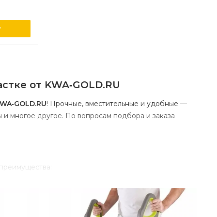
у
астке
от
KWA‑GOLD.RU
WA‑GOLD.RU
!
Прочные,
вместительные
и
удобные
—
ы
и
многое
другое.
По
вопросам
подбора
и
заказа
преимущества:
зы
без
лишней
нагрузки
на
спину;
ожая,
веток,
строительных
материалов;