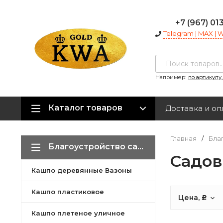
+7 (967) 01
Telegram | MAX |
Например:
по артикулу
Каталог товаров
Доставка и оп
Главная
/
Бла
Благоустройство сада
Садов
Кашпо деревянные Вазоны
Кашпо пластиковое
Цена,
Р
Кашпо плетеное уличное