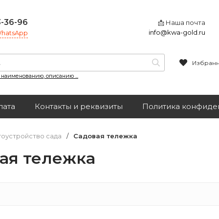
3-36-96
📩 Наша почта
info@kwa-gold.ru
 WhatsApp
Избран
, наименованию, описанию ...
лата
Контакты и реквизиты
Политика конфиде
гоустройство сада
/
Садовая тележка
ая тележка