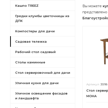
Кашпо TREEZ
Вы можете
ку
представлено 
Грядки клумбы цветочницы из
Благоустрой
ДПК
Компостеры для дачи
Садовая тележка
Рабочий стол садовый
Столы каминные
Стол сервировочный для дачи
Уличная кухня для дачи
Артикул:
35118
Стол серви
Уличное освещение фасадов
МОНА
и ландшафта