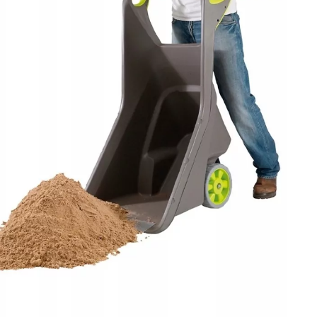
воляют
передвигаться
по
неровной
поверхности;
одели;
носу;
нье;
ет;
RU?
го
грунта.