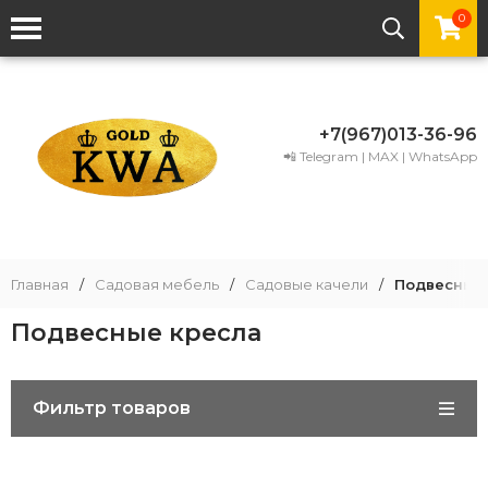
0
+7(967)013-36-96
📲 Telegram | MAX | WhatsApp
Главная
/
Садовая мебель
/
Садовые качели
/
Подвесные
Подвесные кресла
Фильтр товаров