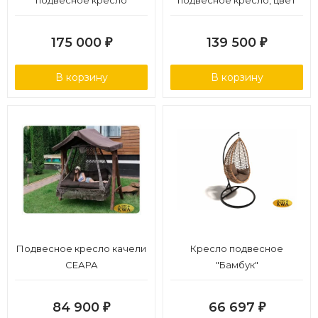
подвесное кресло
подвесное кресло, цвет
двухместное, цвет
капучино
капучино
175 000
139 500
₽
₽
В корзину
В корзину
Подвесное кресло качели
Кресло подвесное
СЕАРА
"Бамбук"
84 900
66 697
₽
₽