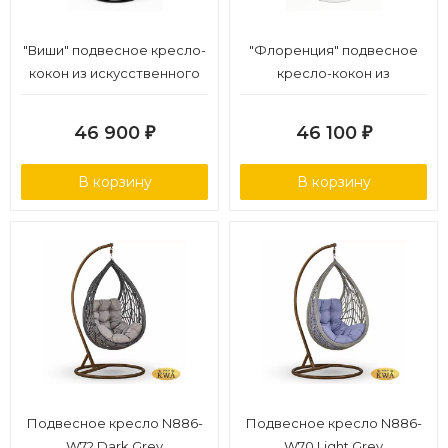
"Виши" подвесное кресло-
"Флоренция" подвесное
кокон из искусственного
кресло-кокон из
ротанга, цвет коричневый
искусственного ротанга,
с серо-коричневой
цвет соломенный с серо-
46 900
46 100
₽
₽
подушкой
коричневой подушкой
В корзину
В корзину
Подвесное кресло N886-
Подвесное кресло N886-
W72 Dark Grey
W70 Light Grey