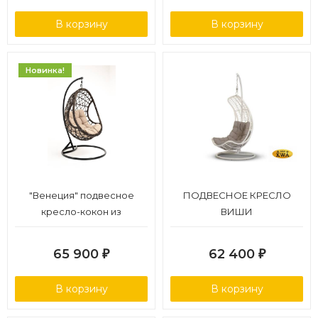
В корзину
В корзину
Новинка!
"Венеция" подвесное
ПОДВЕСНОЕ КРЕСЛО
кресло-кокон из
ВИШИ
искусственного ротанга,
цвет бронзовый с
65 900
62 400
₽
₽
бежевой подушкой
В корзину
В корзину