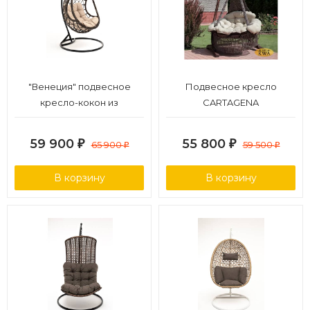
"Венеция" подвесное
Подвесное кресло
кресло-кокон из
CARTAGENA
искусственного ротанга,
цвет серый с бежевой
59 900
55 800
₽
65 900
₽
59 500
₽
₽
подушкой
В корзину
В корзину