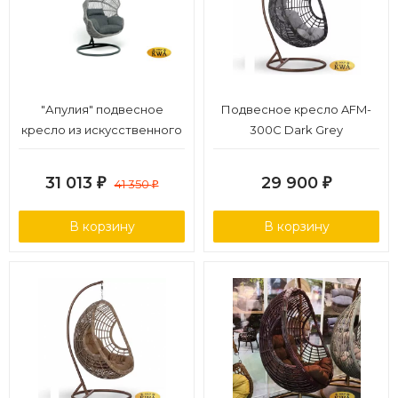
"Апулия" подвесное
Подвесное кресло AFM-
кресло из искусственного
300C Dark Grey
ротанга, цвет серый
31 013
29 900
₽
41 350
₽
₽
В корзину
В корзину