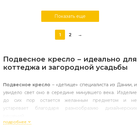
Показать еще
1
2
→
Подвесное кресло – идеально для
коттеджа и загородной усадьбы
Подвесное кресло
– «детище» специалиста из Дании, и
увидело свет оно в середине минувшего века. Изделие
до сих пор остается желанным предметом и не
устаревает благодаря разнообразию дизайнерских
решений.
подробнее
Подвесные кресла
превосходно подходят для
обустройства квартир, усадеб, домов, прилегающей