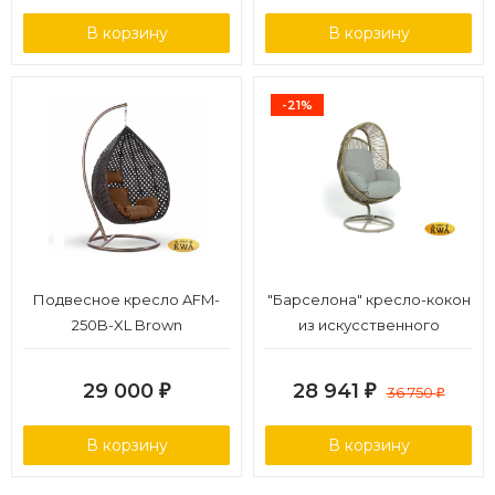
В корзину
В корзину
-21%
Подвесное кресло AFM-
"Барселона" кресло-кокон
250B-XL Brown
из искусственного
ротанга, цвет соломенный
29 000
28 941
₽
₽
36 750
₽
В корзину
В корзину