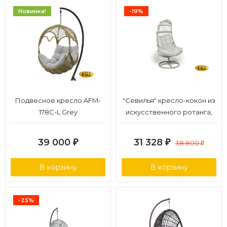
Новинка!
-19%
Подвесное кресло AFM-
"Севилья" кресло-кокон из
178C-L Grey
искусственного ротанга,
цвет бежевый
39 000
31 328
₽
₽
38 800
₽
В корзину
В корзину
-25%