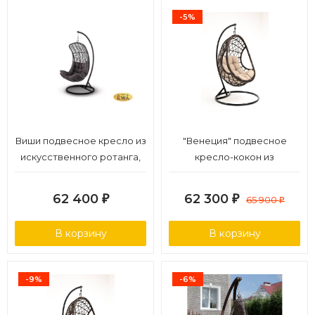
-5%
Виши подвесное кресло из
"Венеция" подвесное
искусственного ротанга,
кресло-кокон из
цвет коричневый
искусственного ротанга,
цвет соломенный с
62 400
62 300
₽
₽
65 900
₽
бежевой подушкой
В корзину
В корзину
-9%
-6%