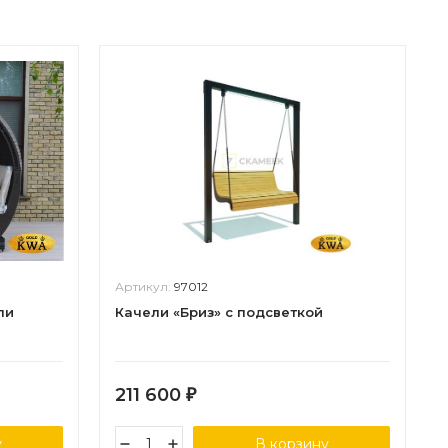
Артикул:
97012
ли
Качели «Бриз» с подсветкой
211 600
₽
у
В корзину