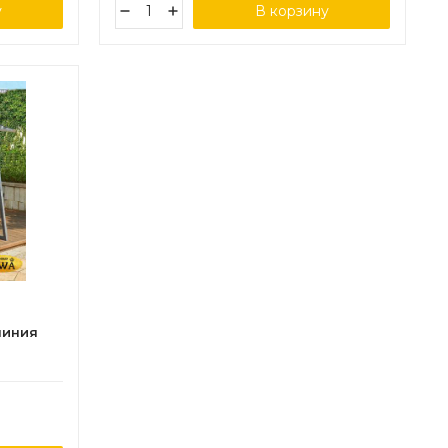
у
В корзину
миния