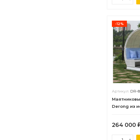
-12%
Артикул:
DR-8
Маятниковы
Derong из и
264 000