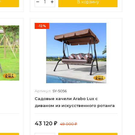
у
В корзину
-12%
Артикул:
SY-5056
Садовые качели Arabo Lux с
диваном из искусственного ротанга
43 120
₽
49 000
₽