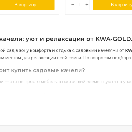
В корзину
В корзин
качели:
уют
и
релаксация
от
KWA‑GOLD
ой
сад
в
зону
комфорта
и
отдыха
с
садовыми
качелями
от
KW
ым
местом
для
релаксации
всей
семьи.
По
вопросам
подбора
оит
купить
садовые
качели?
ли
— это
не
просто
мебель,
а
настоящий
элемент
уюта
на
учас
— позволяют
расслабиться
и
отдохнуть
на
свежем
воздухе;
льность
— подходят
для
взрослых
и
детей,
идеальны
для
чте
— дополняют
ландшафтный
дизайн,
создают
атмосферу
заго
ь
— современные
модели
выдерживают
нагрузку
до
300
кг;