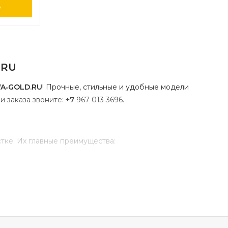
у
.RU
A‑GOLD.RU
!
Прочные,
стильные
и
удобные
модели
и
заказа
звоните:
+7
967
013
3696
.
тке.
Их
главные
преимущества:
ния,
дневного
сна
или
дружеских
бесед;
родного
отдыха;