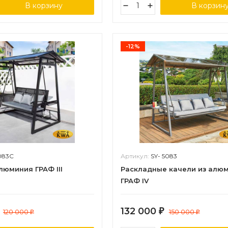
В корзину
В корзин
-12%
083C
Артикул:
SY- 5083
люминия ГРАФ III
Раскладные качели из алю
ГРАФ IV
132 000
120 000
₽
150 000
₽
₽