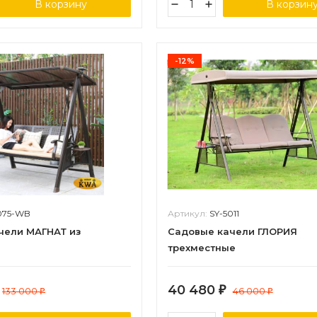
В корзину
В корзин
-12%
075-WB
Артикул:
SY-5011
чели МАГНАТ из
Садовые качели ГЛОРИЯ
трехместные
40 480
133 000
₽
46 000
₽
₽