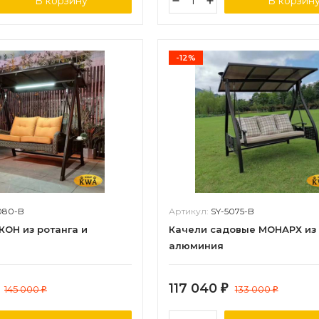
В корзину
В корзин
-12%
080-B
Артикул:
SY-5075-B
КОН из ротанга и
Качели садовые МОНАРХ из
алюминия
117 040
145 000
₽
133 000
₽
₽