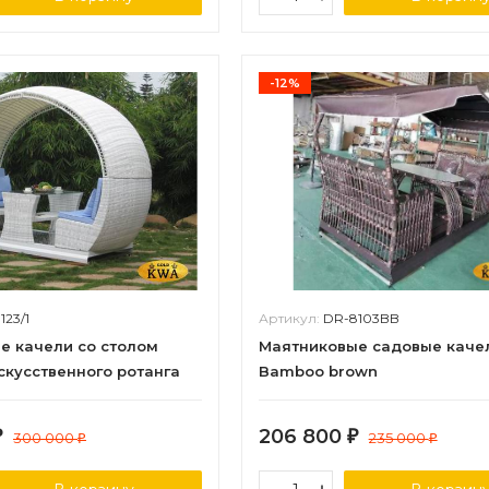
-12%
123/1
Артикул:
DR-8103BB
е качели со столом
Маятниковые садовые каче
скусственного ротанга
Bamboo brown
206 800
₽
300 000
₽
235 000
₽
₽