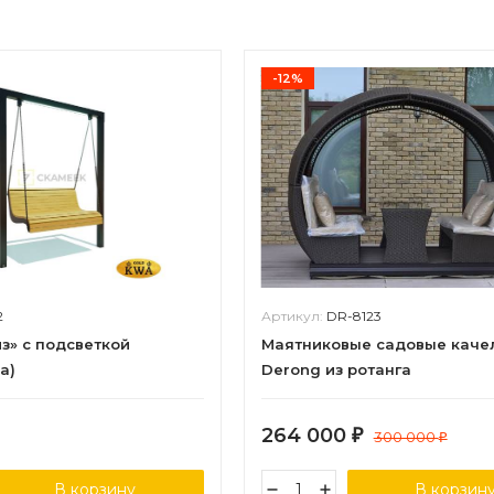
-12%
2
Артикул:
DR-8123
з» с подсветкой
Маятниковые садовые каче
а)
Derong из ротанга
264 000
₽
300 000
₽
В корзину
В корзин