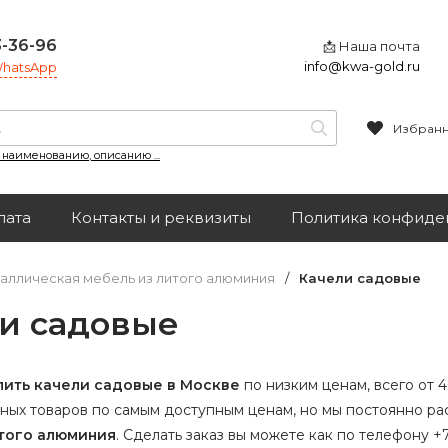
3-36-96
📩 Наша почта
info@kwa-gold.ru
 WhatsApp
Избран
, наименованию, описанию ...
лата
Контакты и реквизиты
Политика конфиде
аллическая мебель из литого алюминия
/
Качели садовые
и садовые
пить качели садовые в Москве
по низким ценам, всего от 
чных товаров по самым доступным ценам, но мы постоянно 
итого алюминия
.
Сделать заказ вы можете как по телефону +7 