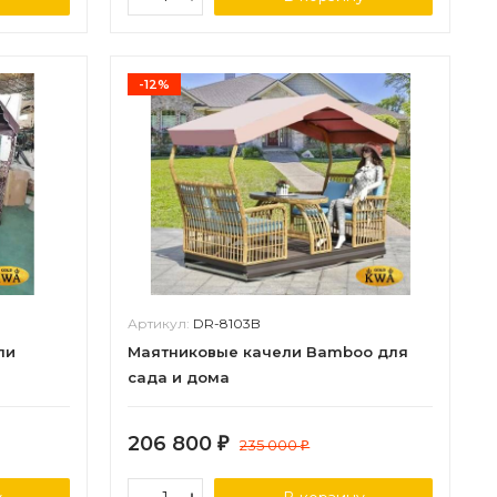
-12%
Артикул:
DR-8103B
ли
Маятниковые качели Bamboo для
сада и дома
206 800
₽
235 000
₽