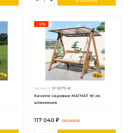
у
В корзину
-12%
Артикул:
SY-5075-W
Качели садовые МАГНАТ W из
алюминия
117 040
₽
133 000
₽