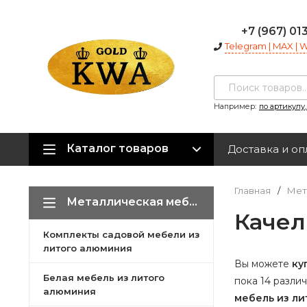
+7 (967) 01
Telegram | MAX |
Например:
по артикулу
Каталог товаров
Доставка и оп
Главная
/
Мет
Металлическая мебель из литого алюминия
Качел
Комплекты садовой мебели из
литого алюминия
Вы можете
ку
Белая мебель из литого
пока 14 разли
алюминия
мебель из л