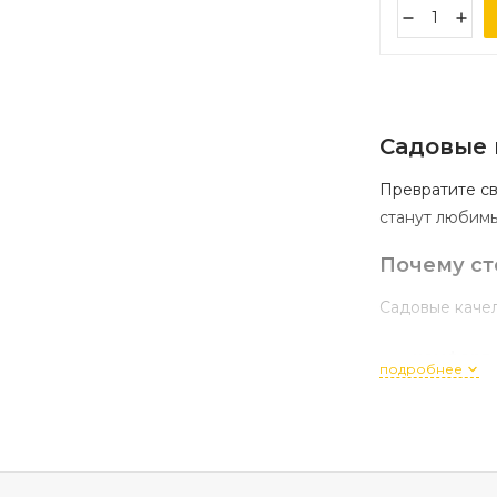
Садовые
Превратите
св
станут
любим
Почему
ст
Садовые
каче
комфорт
подробнее
универса
эстетика
прочност