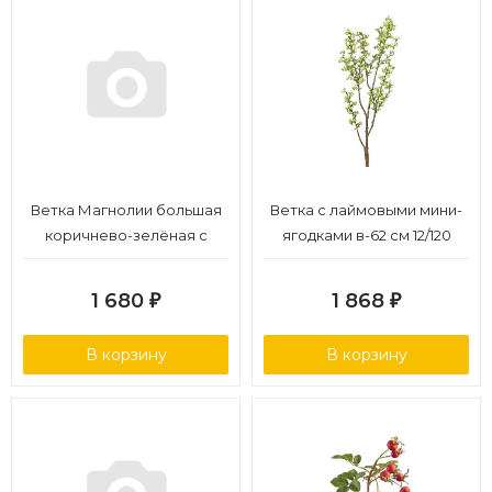
Ветка Магнолии большая
Ветка с лаймовыми мини-
коричнево-зелёная с
ягодками в-62 см 12/120
завязями в-93 см 12/48
1 680
1 868
₽
₽
В корзину
В корзину