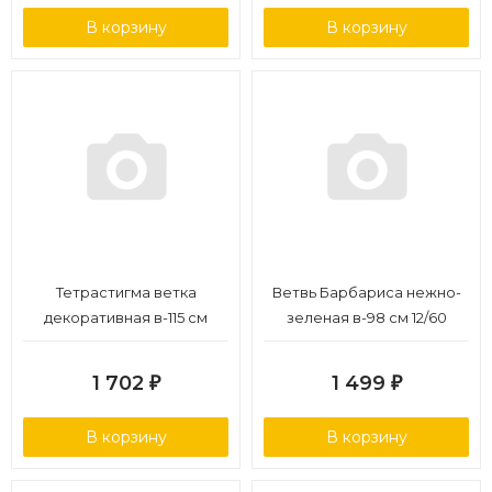
В корзину
В корзину
Тетрастигма ветка
Ветвь Барбариса нежно-
декоративная в-115 см
зеленая в-98 см 12/60
(Sensitive Botanic) 12/48
1 702
1 499
₽
₽
В корзину
В корзину