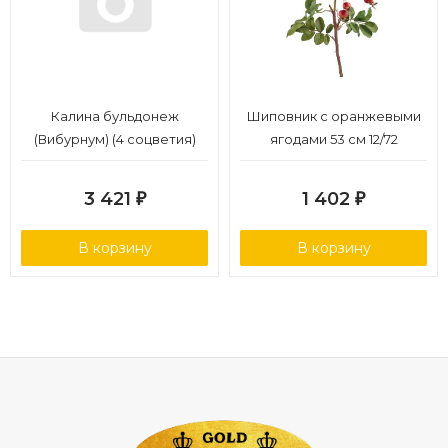
Калина бульдонеж
Шиповник с оранжевыми
(Вибурнум) (4 соцветия)
ягодами 53 см 12/72
св.зелёная 67 см 12/72
3 421
1 402
₽
₽
В корзину
В корзину