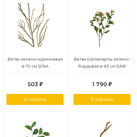
Ветвь зелёно-коричневая
Ветвь Калликарпы зелёно-
в-70 см 12/144
бордовая в-63 см 12/48
503
1 790
₽
₽
В корзину
В корзину