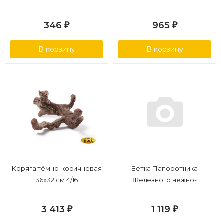
346
965
₽
₽
В корзину
В корзину
Коряга тёмно-коричневая
Ветка Папоротника
36х32 см 4/16
Железного нежно-
зелёная в-135 см 12/120
3 413
1 119
₽
₽