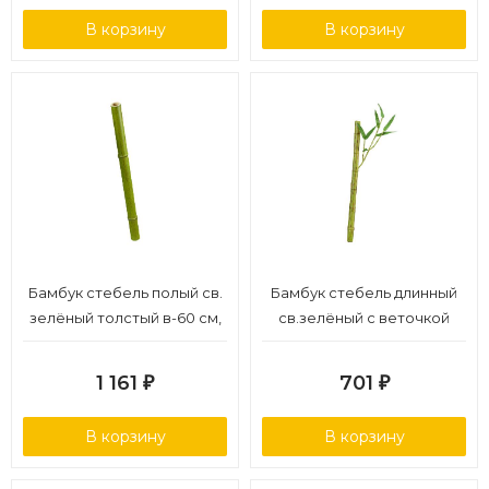
В корзину
В корзину
Бамбук стебель полый св.
Бамбук стебель длинный
зелёный толстый в-60 см,
св.зелёный с веточкой
д-4 см 6/48
в-39 см д-2 см 24/288
1 161
701
₽
₽
В корзину
В корзину