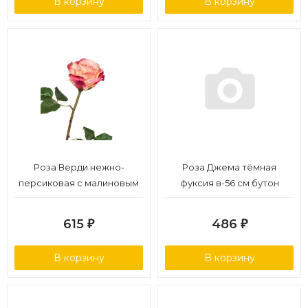
В корзину
В корзину
Роза Верди нежно-
Роза Джема тёмная
персиковая с малиновым
фуксия в-56 см бутон
в-58 см бутон в-7,д-10 см
в-7,д-11 см 12/72
12/72
615
486
₽
₽
В корзину
В корзину