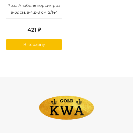
Роза Анабель персик-роз
в-52 см, в-4,д-3 см 12/144
421
₽
В корзину