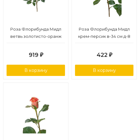
Роза Флорибунда Мидл
Роза Флорибунда Мидл
ветвь золотисто-оранж
крем-персик в-34 см д-8
в-36 см 2цв,1бут 12/72
см 24/144
919
422
₽
₽
В корзину
В корзину