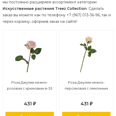
мы постоянно расширяем ассортимент категории
Искусственные растения Treez Collection
.
Сделать
заказ вы можете как по телефону +7 (967) 013-36-96, так и
через корзину, оформив заказ на сайте!
Роза Джулии нежно-
Роза Джулии нежно-
розовая с кремовым в-53
персиковая с лимонным
см 1цв в-6,д-8 см 12/144
в-53 см 1цв в-6,д-8 см 12/144
431
431
₽
₽