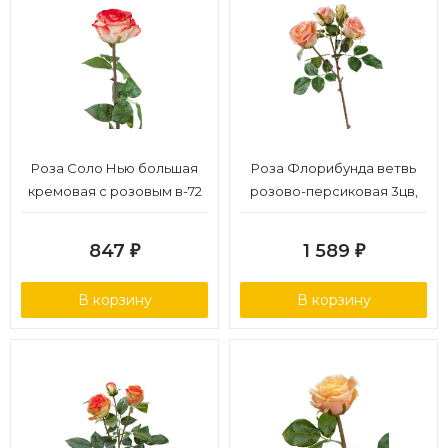
Роза Соло Нью большая
Роза Флорибунда ветвь
кремовая с розовым в-72
розово-персиковая 3цв,
см, бутон в-7, д-10 см12/48
1бут в-60 см 12/48
847
1 589
₽
₽
В корзину
В корзину