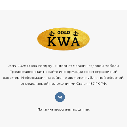
Уличные
вазоны
— это
современное
решение
для
озеленения
любых
пространств.
Их
преимущества:
мобильность
— легко
менять
расположение,
обновлять
композиции
в
зависимости
от
сезона;
универсальность
— подходят
для
цветов,
кустарников,
небольших
деревьев,
трав;
защита
растений
— контролируют
объём
почвы,
2014-2026 © ква-голд.ру - интернет магазин садовой мебели
обеспечивают
дренаж,
защищают
корни
от
Предоставленная на сайте информация несёт справочный
перепадов
температур;
характер. Информация на сайте не является публичной офертой,
эстетика
определяемой положениями Статьи 437 ГК РФ.
— разнообразие
форм,
размеров
и
стилей
позволяет
подобрать
вазон
под
любой
дизайн;
зонирование
пространства
— помогают
разделить
территорию
на
функциональные
зоны
без
Политика персональных данных
капитальных
конструкций;
долговечность
— современные
материалы