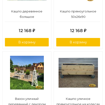
Кашпо деревянное
Кашпо прямоугольное
большое
50х26х90
12 168
12 168
₽
₽
В корзину
В корзину
Вазон уличный
Кашпо уличное
деревянный с декором
прямоугольное на колесах