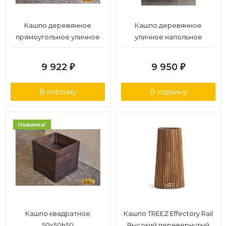
Кашпо деревянное
Кашпо деревянное
прямоугольное уличное
уличное напольное
94х40
40х40h60
9 922
9 950
₽
₽
В корзину
В корзину
Новинка!
Кашпо квадратное
Кашпо TREEZ Effectory Rail
50х50h50
Высокий перевернутый