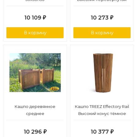
конус тёмное дерево д-27,
в-48 см
10 109
10 273
₽
₽
В корзину
В корзину
Кашпо деревянное
Кашпо TREEZ Effectory Rail
среднее
Высокий конус тёмное
дерево д-31, в-48 см
10 296
10 377
₽
₽