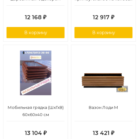
12 168
12 917
₽
₽
В корзину
В корзину
Мобильная грядка (ШхГхВ)
Вазон Лоди М
60x60х40 см
13 104
13 421
₽
₽