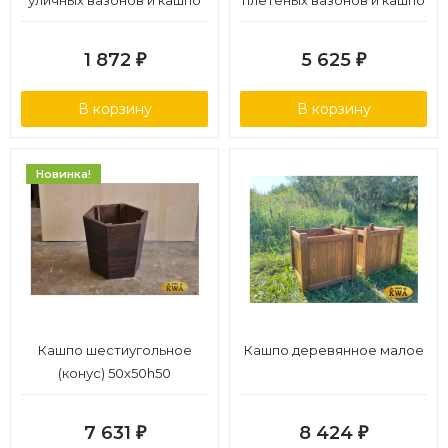
уличных вазонов и кашпо
плетеных вазонов и кашпо
любой формы
1 872
5 625
₽
₽
В корзину
В корзину
Новинка!
Кашпо шестиугольное
Кашпо деревянное малое
(конус) 50х50h50
7 631
8 424
₽
₽