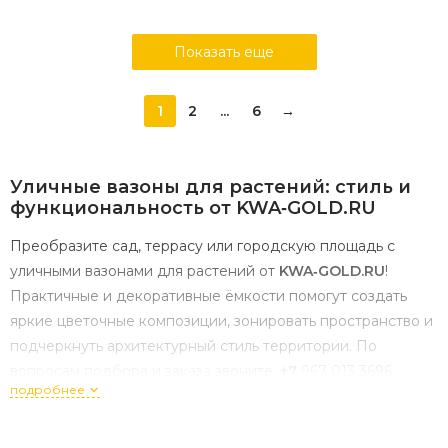
Показать еще
1
2
...
6
→
Уличные
вазоны
для
растений:
стиль
и
функциональность
от
KWA‑GOLD.RU
Преобразите
сад,
террасу
или
городскую
площадь
с
уличными
вазонами
для
растений
от
KWA‑GOLD.RU
!
Практичные
и
декоративные
ёмкости
помогут
создать
яркие
цветочные
композиции,
зонировать
пространство
и
подчеркнуть
архитектурный
стиль
территории.
По
вопросам
подбора
и
заказа
звоните:
+7
967
013
3696
.
подробнее
Почему
стоит
купить
уличный
вазон
для
растений?