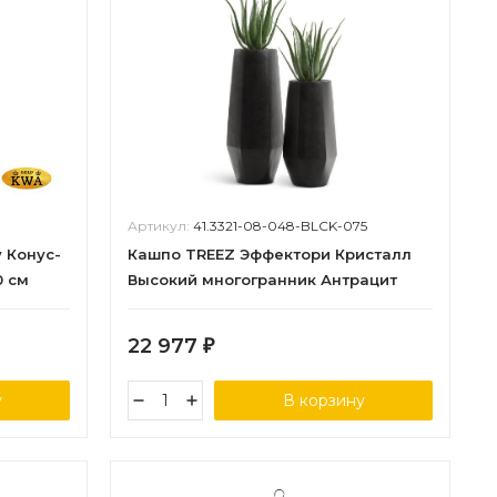
Артикул:
41.3321-08-048-BLCK-075
 Конус-
Кашпо TREEZ Эффектори Кристалл
0 см
Высокий многогранник Антрацит
в-75, д-38х32 см 1/1
22 977
₽
у
В корзину