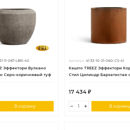
321-11-067-LBR-40
Артикул:
41.33-10-21-060-CS-41
Z Эффектори Вулкано
Кашпо TREEZ Эффектори Ко
н Серо-коричневый туф
Стил Цилиндр Бархатистая 
0 см
д-41 см, в-39 см
17 434
₽
В корзину
В корзин