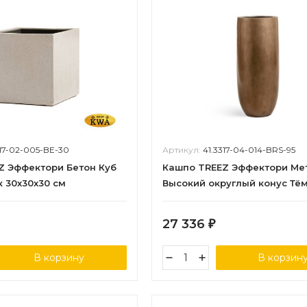
317-02-005-BE-30
Артикул:
41.3317-04-014-BRS-95
Z Эффектори Бетон Куб
Кашпо TREEZ Эффектори Ме
 30х30х30 см
Высокий округлый конус Тё
матовое золото в-95, д-39 с
27 336
₽
В корзину
В корзин