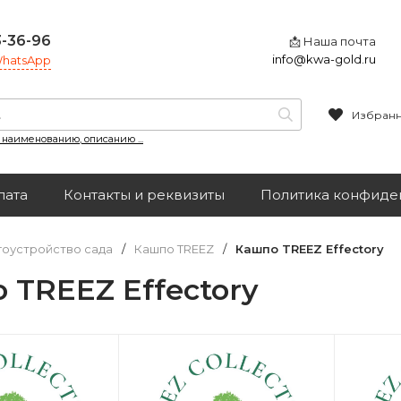
3-36-96
📩 Наша почта
info@kwa-gold.ru
 WhatsApp
Избран
, наименованию, описанию ...
лата
Контакты и реквизиты
Политика конфиде
гоустройство сада
/
Кашпо TREEZ
/
Кашпо TREEZ Effectory
 TREEZ Effectory