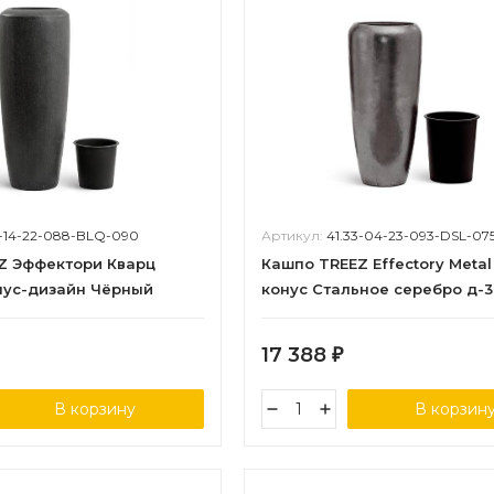
3-14-22-088-BLQ-090
Артикул:
41.33-04-23-093-DSL-07
Z Эффектори Кварц
Кашпо TREEZ Effectory Metal
нус-дизайн Чёрный
конус Стальное серебро д-3
в-90 см 1/1
в-75 см 1/1
17 388
₽
В корзину
В корзин