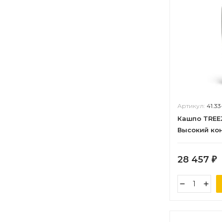
Артикул:
41.3
Кашпо TREE
Высокий ко
кварц д-46, 
28 457
₽