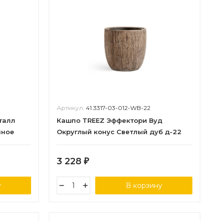
Артикул:
41.3317-03-012-WB-22
талл
Кашпо TREEZ Эффектори Вуд
мное
Округлый конус Светлый дуб д-22
м
см, в-22 см
3 228
₽
у
В корзину