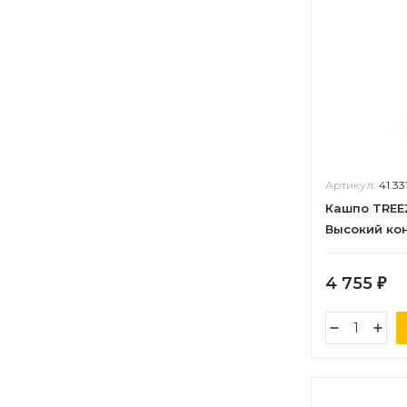
Артикул:
41.3
Кашпо TREE
Высокий ко
в-45 см, д-2
4 755
₽