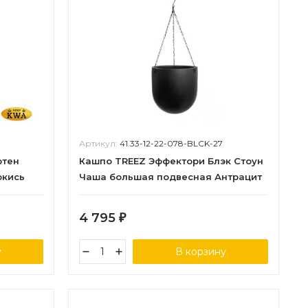
Артикул:
41.33-12-22-078-BLCK-27
ртен
Кашпо TREEZ Эффектори Блэк Стоун
окись
Чаша большая подвесная Антрацит
в-28 см, д-27 см 2/2
4 795
₽
у
В корзину