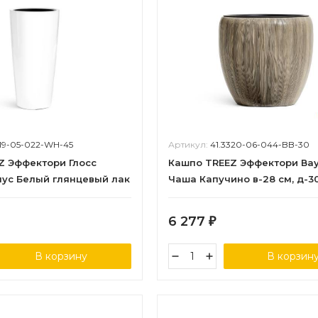
319-05-022-WH-45
Артикул:
41.3320-06-044-BB-30
Z Эффектори Глосс
Кашпо TREEZ Эффектори Вау
нус Белый глянцевый лак
Чаша Капучино в-28 см, д-3
3 см
6 277
₽
В корзину
В корзин