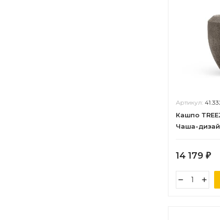
Артикул:
41.3
Кашпо TREE
Чаша-дизай
в-33 см, д-4
14 179
₽