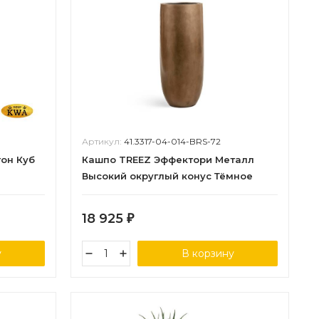
Артикул:
41.3317-04-014-BRS-72
он Куб
Кашпо TREEZ Эффектори Металл
Высокий округлый конус Тёмное
матовое золото в-72, д-31 см
18 925
₽
у
В корзину