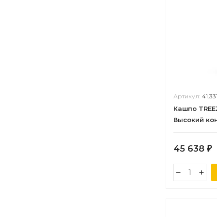
Артикул:
41.3
Кашпо TREE
Высокий ко
камень в-120
45 638
₽