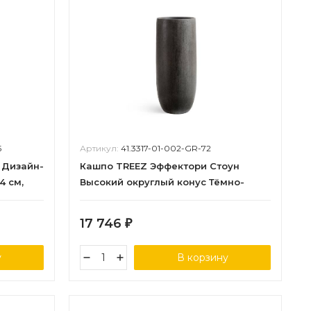
5
Артикул:
41.3317-01-002-GR-72
 Дизайн-
Кашпо TREEZ Эффектори Стоун
4 см,
Высокий округлый конус Тёмно-
серый камень в-72 см, д-29 см
17 746
₽
у
В корзину