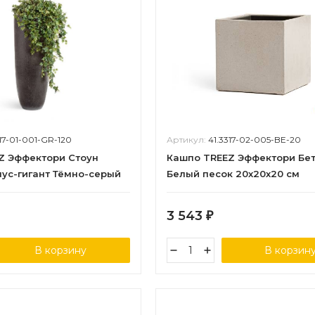
317-01-001-GR-120
Артикул:
41.3317-02-005-BE-20
Z Эффектори Стоун
Кашпо TREEZ Эффектори Бет
нус-гигант Тёмно-серый
Белый песок 20х20х20 см
 см, д-45 см 1/1
3 543
₽
В корзину
В корзин