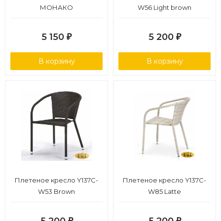
МОНАКО
W56 Light brown
5 150
5 200
₽
₽
В корзину
В корзину
Плетеное кресло Y137C-
Плетеное кресло Y137C-
W53 Brown
W85 Latte
₽
₽