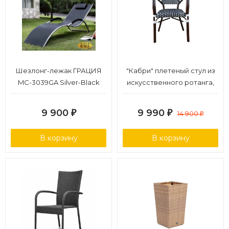
Шезлонг-лежак ГРАЦИЯ
"Кабри" плетеный стул из
MC-3039GA Silver-Black
искусственного ротанга,
цвет черно-белый
9 900
9 990
₽
₽
14 900
₽
В корзину
В корзину