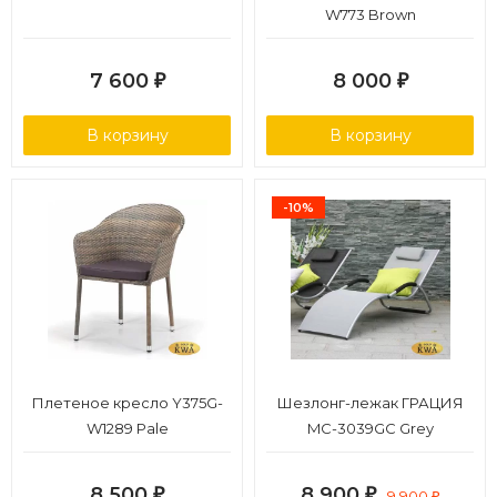
W773 Brown
7 600
8 000
₽
₽
В корзину
В корзину
-10%
Плетеное кресло Y375G-
Шезлонг-лежак ГРАЦИЯ
W1289 Pale
MC-3039GC Grey
8 500
8 900
₽
₽
9 900
₽