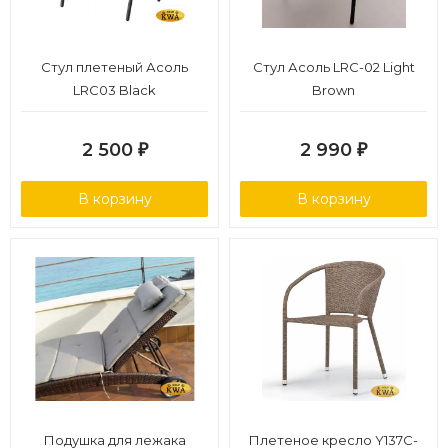
Стул плетеный Асоль
Стул Асоль LRC-02 Light
LRC03 Black
Brown
2 500
2 990
₽
₽
В корзину
В корзину
Подушка для лежака
Плетеное кресло Y137C-