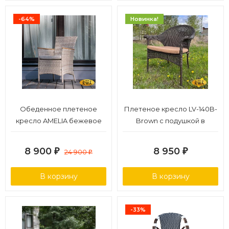
-64%
Новинка!
Обеденное плетеное
Плетеное кресло LV-140B-
кресло AMELIA бежевое
Brown с подушкой в
комплекте
8 900
8 950
₽
24 900
₽
₽
В корзину
В корзину
-33%