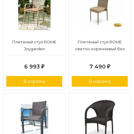
Плетеный стул ROME
Плетеный стул ROME
Joygarden
светло-коричневый без
ручек Joygarden
6 993
7 490
₽
₽
В корзину
В корзину