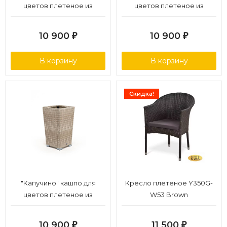
цветов плетеное из
цветов плетеное из
искусственного ротанга,
искусственного ротанга,
цвет коричневый
цвет графит
10 900
10 900
₽
₽
В корзину
В корзину
Скидка!
"Капучино" кашпо для
Кресло плетеное Y350G-
цветов плетеное из
W53 Brown
искусственного ротанга,
цвет бежевый
10 900
11 500
₽
₽