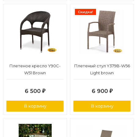
Скидка!
Плетеное кресло Y90C-
Плетеный стул Y379B-W56
W51 Brown
Light brown
6 500
6 900
₽
₽
В корзину
В корзину