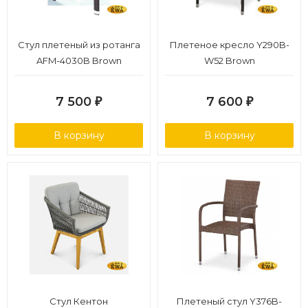
Стул плетеный из ротанга
Плетеное кресло Y290B-
AFM-4030B Brown
W52 Brown
7 500
7 600
₽
₽
В корзину
В корзину
Стул Кентон
Плетеный стул Y376B-