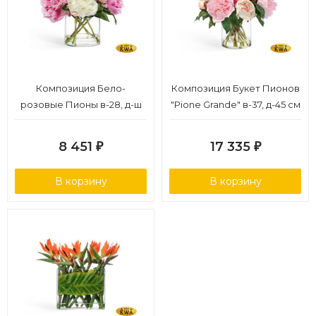
Композиция Бело-
Композиция Букет Пионов
розовые Пионы в-28, д-ш
"Pione Grande" в-37, д-45 см
34х30 см в овальной вазе с
в стекле с водой 1/2
водой 1/4
8 451
17 335
₽
₽
В корзину
В корзину