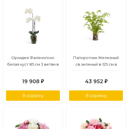
Орхидея Фаленопсис
Папоротник Железный
белая куст 85 см 3 ветви в
св.зеленый в-125 см в
стекл.вазе с мхом,
стекле с корнями, землей,
корнями, землёй 1/1
мхом (Арт-объект) 1/1
19 908
43 952
₽
₽
В корзину
В корзину