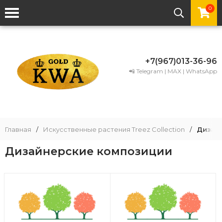
0
+7(967)013-36-96
📲 Telegram | MAX | WhatsApp
Главная
/
Искусственные растения Treez Collection
/
Дизай
Дизайнерские композиции