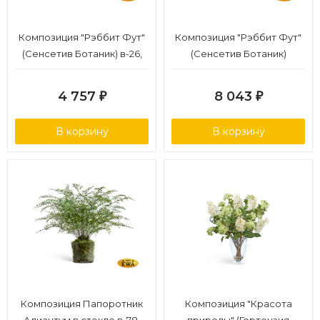
Композиция "Рэббит Фут"
Композиция "Рэббит Фут"
(Сенсетив Ботаник) в-26,
(Сенсетив Ботаник)
д-40 см в стекл.вазе с
большая в-33,д-50 см в
мхом, корнями, землёй 4/4
ст.вазе с
4 757
8 043
₽
₽
мхом,корнями,землёй 1/1
В корзину
В корзину
Композиция Папоротник
Композиция "Красота