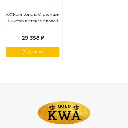
ХХХКомпозиция Стрелиции
в Листах в стекле с водой
47 см 1/2
29 358
₽
В корзину