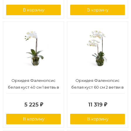
В корзину
В корзину
Орхидея Фаленопсис
Орхидея Фаленопсис
белая куст 40 см 1 ветвь в
белая куст 60 см 2 ветви в
стекл.вазе с мхом,
стекл.вазе с мхом,
корнями, землёй 6/6
корнями, землёй 1/1
5 225
11 319
₽
₽
В корзину
В корзину