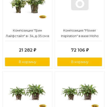
Композиция "Грин
Композиция "Flower
Лайфстайл" в- 34, д-35 см в
Inspiration" в вазе Moho
стеклянной вазе с водой 1/1
дымчато-серый песок (ELE)
1/1
21 282
72 106
₽
₽
В корзину
В корзину