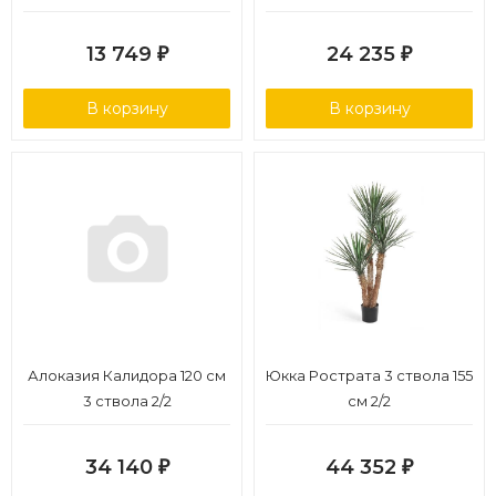
13 749
24 235
₽
₽
В корзину
В корзину
Алоказия Калидора 120 см
Юкка Рострата 3 ствола 155
3 ствола 2/2
см 2/2
34 140
44 352
₽
₽