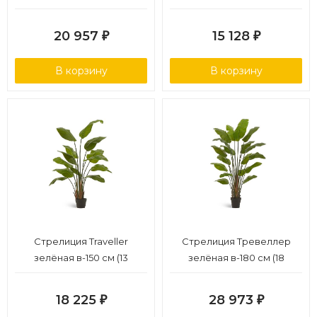
в-160 см
20 957
15 128
₽
₽
В корзину
В корзину
Стрелиция Traveller
Стрелиция Тревеллер
зелёная в-150 см (13
зелёная в-180 см (18
листов) 1/1
листов) (Сенсетив
Ботаник) 1/1
18 225
28 973
₽
₽