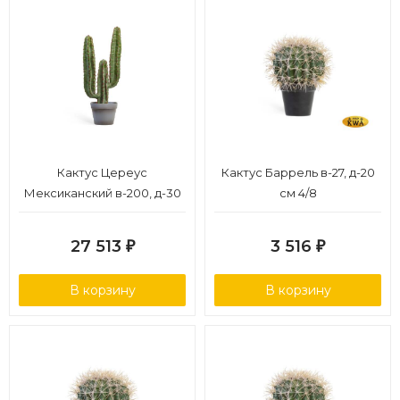
Кактус Цереус
Кактус Баррель в-27, д-20
Мексиканский в-200, д-30
см 4/8
см 1/1
27 513
3 516
₽
₽
В корзину
В корзину