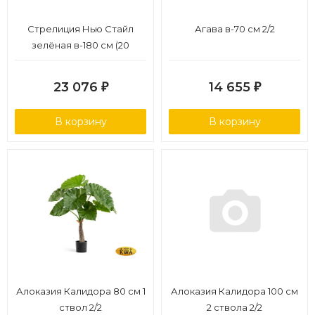
Стрелиция Нью Стайл
Агава в-70 см 2/2
зелёная в-180 см (20
листов) (Сенсетив
Ботаник) УФ-защитой 2/2
23 076
14 655
₽
₽
В корзину
В корзину
Алоказия Калидора 80 см 1
Алоказия Калидора 100 см
ствол 2/2
2 ствола 2/2