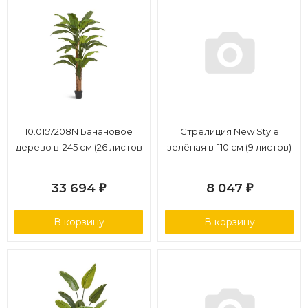
10.0157208N Банановое
Стрелиция New Style
дерево в-245 см (26 листов
зелёная в-110 см (9 листов)
и 3 ствола) 1/1
4/4
33 694
8 047
₽
₽
В корзину
В корзину