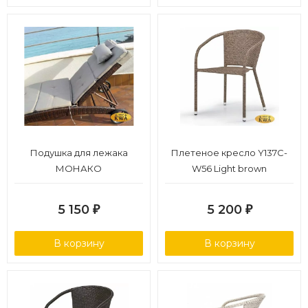
Подушка для лежака
Плетеное кресло Y137C-
МОНАКО
W56 Light brown
5 150
5 200
₽
₽
В корзину
В корзину