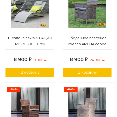
Шезлонг-лежак ГРАЦИЯ
Обеденное плетеное
MC-3039GC Grey
кресло AMELIA серое
8 900
8 900
₽
9 900
₽
24 900
₽
₽
В корзину
В корзину
-64%
-64%