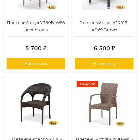
Плетеный стул Y380B-W56
Плетеный стул A2001B-
Light brown
AD69 Brown
5 700
6 500
₽
₽
В корзину
В корзину
Скидка!
Плетеное кресло Y90C-
Плетеный стул Y379B-W56