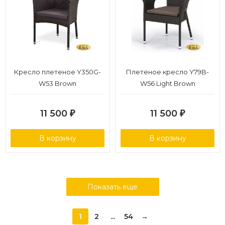
Кресло плетеное Y350G-
Плетеное кресло Y79B-
W53 Brown
W56 Light Brown
11 500
11 500
₽
₽
В корзину
В корзину
Показать еще
1
2
...
54
→