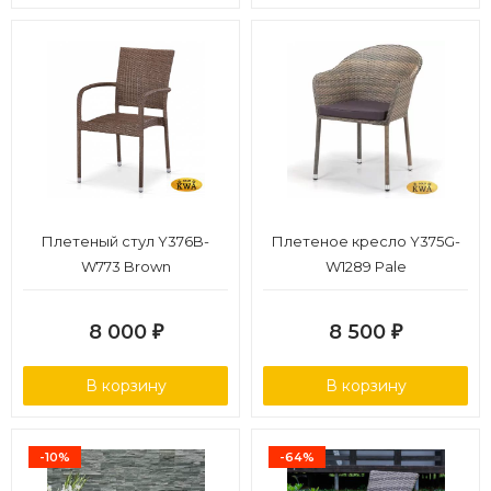
Плетеный стул Y376B-
Плетеное кресло Y375G-
W773 Brown
W1289 Pale
8 000
8 500
₽
₽
В корзину
В корзину
-10%
-64%