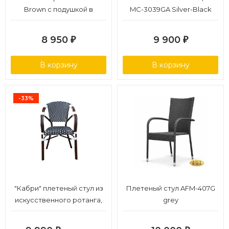
Brown с подушкой в
MC-3039GA Silver-Black
комплекте
8 950
9 900
₽
₽
В корзину
В корзину
-33%
"Кабри" плетеный стул из
Плетеный стул AFM-407G
искусственного ротанга,
grey
цвет черно-белый