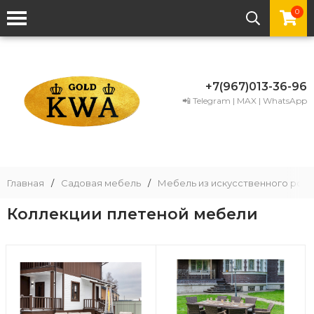
0
+7(967)013-36-96
📲 Telegram | MAX | WhatsApp
Главная
/
Садовая мебель
/
Мебель из искусственного рота
Коллекции плетеной мебели