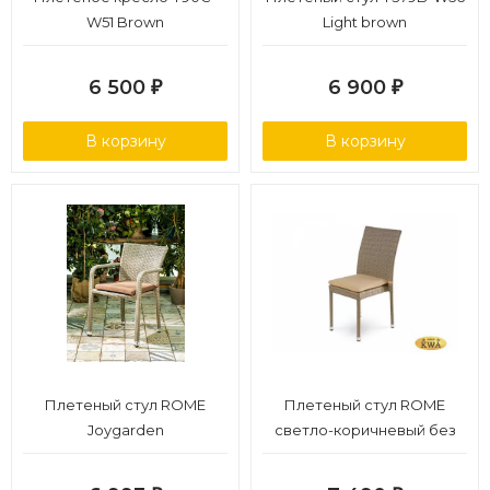
W51 Brown
Light brown
6 500
6 900
₽
₽
В корзину
В корзину
Плетеный стул ROME
Плетеный стул ROME
Joygarden
светло-коричневый без
ручек Joygarden