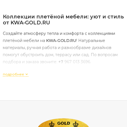
Коллекции
плетёной
мебели:
уют
и
стиль
от
KWA‑GOLD.RU
Создайте
атмосферу
тепла
и
комфорта
с
коллекциями
плетёной
мебели
на
KWA‑GOLD.RU
!
Натуральные
материалы,
ручная
работа
и
разнообразие
дизайнов
помогут
обустроить
дом,
террасу
или
сад.
По
вопросам
подбора
и
заказа
звоните:
+7
967
013
3696
.
Почему
выбирают
плетёную
мебель?
подробнее
Плетёная
мебель
ценится
за
сочетание
эстетики
и
практичности:
натуральность
— изготавливается
из
ротанга,
ивы,
бамбука
или
искусственного
ротанга;
лёгкость
— удобно
перемещать
даже
заполненные