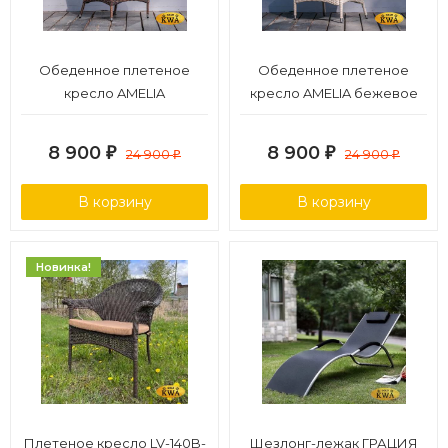
Обеденное плетеное
Обеденное плетеное
кресло AMELIA
кресло AMELIA бежевое
коричневое
8 900
8 900
₽
24 900
₽
24 900
₽
₽
В корзину
В корзину
Новинка!
Плетеное кресло LV-140B-
Шезлонг-лежак ГРАЦИЯ