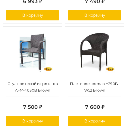
6 993
7 490
₽
₽
В корзину
В корзину
Стул плетеный из ротанга
Плетеное кресло Y290B-
AFM-4030B Brown
W52 Brown
7 500
7 600
₽
₽
В корзину
В корзину