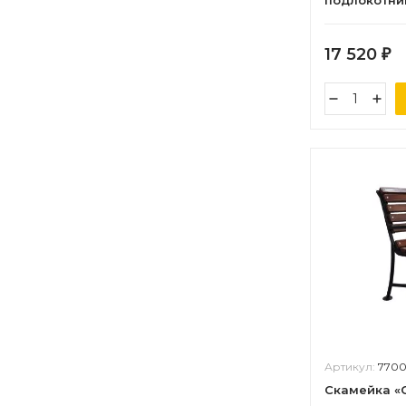
подлокотник
лиственница
17 520
₽
Артикул:
7700
Скамейка «С