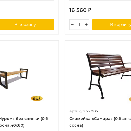
16 560
₽
В корзину
В корзин
7
Артикул:
77005
уром» без спинки (0,6
Скамейка «Самара» (0,6 анг
осна,40х60)
сосна)