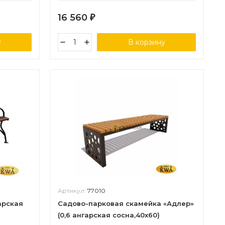
16 560
₽
у
В корзину
Артикул:
77010
арская
Садово-парковая скамейка «Адлер»
(0,6 ангарская сосна,40х60)