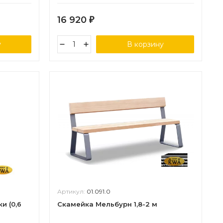
16 920
₽
у
В корзину
Артикул:
01.091.0
и (0,6
Скамейка Мельбурн 1,8-2 м