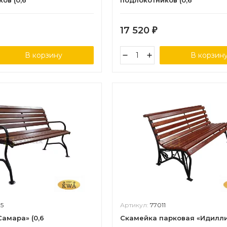
ов (0,6
подлокотников (0,6
,30х60)
лиственница,40х60)
17 520
₽
В корзину
В корзин
5
Артикул:
77011
амара» (0,6
Скамейка парковая «Идиллия