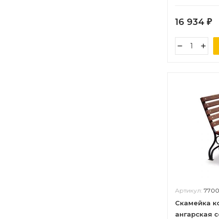
16 934
₽
Артикул:
770
Скамейка ко
ангарская с