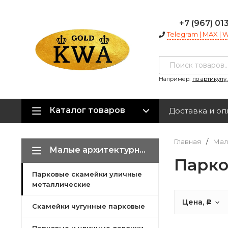
+7 (967) 01
Telegram | MAX |
Например:
по артикулу
Каталог товаров
Доставка и оп
Главная
/
Мал
Малые архитектурные формы МАФ
Парко
Парковые скамейки уличные
металлические
Цена,
Р
Скамейки чугунные парковые