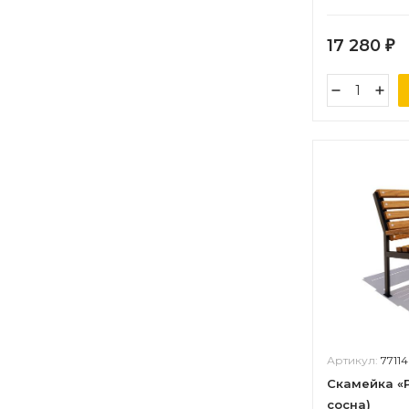
17 280
₽
Артикул:
77114
Скамейка «Р
сосна)