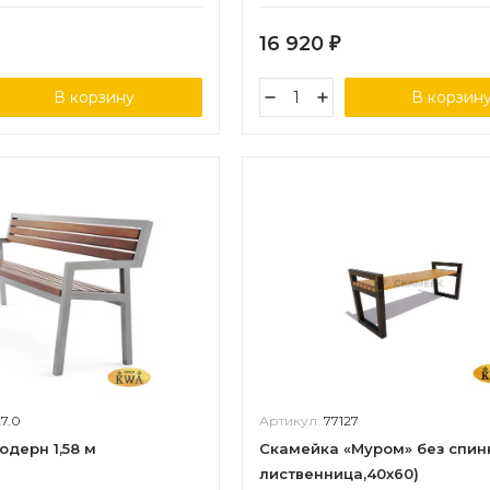
16 920
₽
В корзину
В корзин
27.0
Артикул:
77127
дерн 1,58 м
Скамейка «Муром» без спинк
лиственница,40х60)