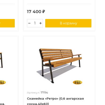
сосна,30х60)
17 400
₽
у
В корзину
Артикул:
77114
Скамейка «Ретро» (0,6 ангарская
на,
сосна,40х60)