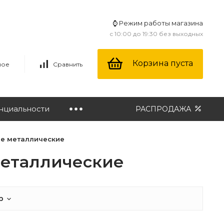
⌚ Режим работы магазина
с 10:00 до 19:30 без выходных
Корзина пуста
ное
Сравнить
нциальности
РАСПРОДАЖА
ые металлические
металлические
р