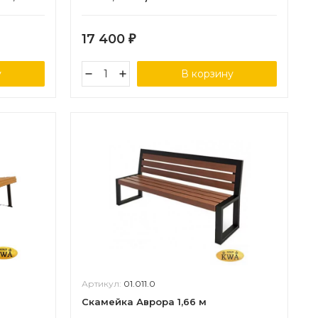
17 400
₽
у
В корзину
Артикул:
01.011.0
Скамейка Аврора 1,66 м