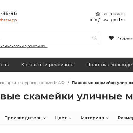
3-36-96
📩 Наша почта
info@kwa-gold.ru
 WhatsApp
Избран
, наименованию, описанию ...
лата
Контакты и реквизиты
Политика конфиде
ые архитектурные формы МАФ
/
Парковые скамейки уличн
вые скамейки уличные 
Производитель
Цвет
Материал
Разме