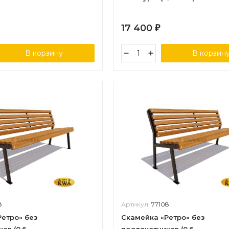
40х60)
17 400
₽
В корзину
В корзин
8
Артикул:
77108
етро» без
Скамейка «Ретро» без