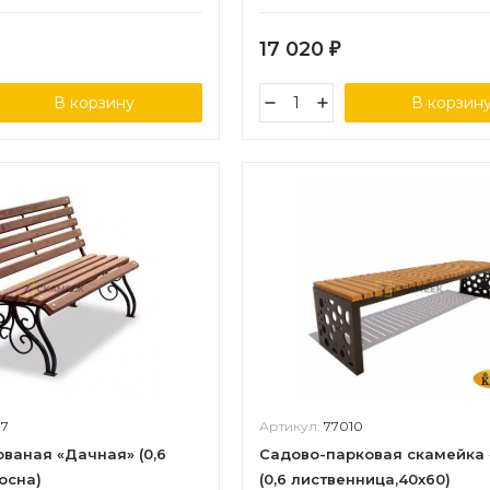
17 020
₽
В корзину
В корзин
07
Артикул:
77010
ваная «Дачная» (0,6
Садово-парковая скамейка
осна)
(0,6 лиственница,40х60)