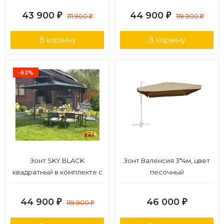
43 900
44 900
₽
111 900
₽
119 900
₽
₽
В корзину
В корзину
-63%
Зонт SKY BLACK
Зонт Валенсия 3*4м, цвет
квадратный в комплекте с
песочный
базой
44 900
46 000
₽
119 900
₽
₽