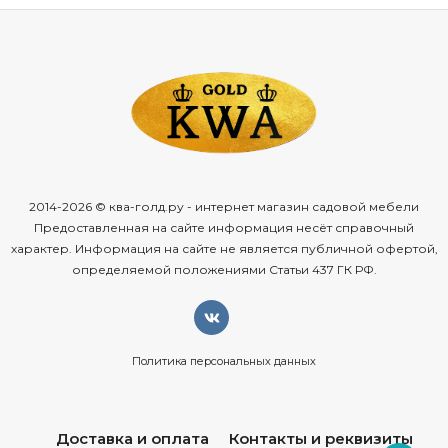
осадков.
В интернет-магазине KWA-GOLD представлен большой
выбор садовых зонтов и
больших зонтов
для летних
веранд и кафе. Советуем обратить внимание на
бескомпромиссное качество изделий на нашем сайте.
Для уличных зонтиков большое значение имеет
2014-2026 © ква-голд.ру - интернет магазин садовой мебели
устойчивость. Перевёрнутый внезапным порывом ветра
Предоставленная на сайте информация несёт справочный
зонтик может травмировать человека и принести много
характер. Информация на сайте не является публичной офертой,
неприятностей владельцам заведения.
определяемой положениями Статьи 437 ГК РФ.
Владельцы ресторанов
предпочитают большие зонты
Политика персональных данных
Существуют самые разнообразные конструкции для
защиты от солнца: тенты, навесы, стационарные и
мобильные павильоны. Но традиционно
большим зонтам
Доставка и оплата
Контакты и реквизиты