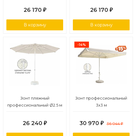
26 170
26 170
₽
₽
В корзину
В корзину
-14%
Зонт пляжный
Зонт профессиональный
профессиональный Ø2.5 м
3х3 м
26 240
30 970
₽
₽
36 044
₽