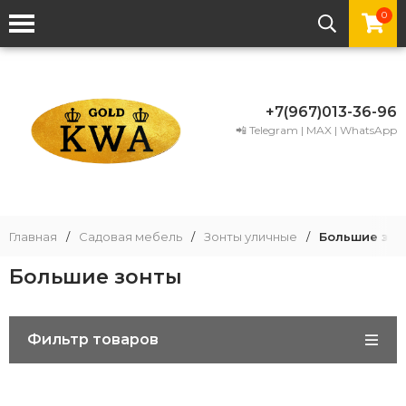
0
+7(967)013-36-96
📲 Telegram | MAX | WhatsApp
Главная
/
Садовая мебель
/
Зонты уличные
/
Большие зон
Большие зонты
Фильтр товаров