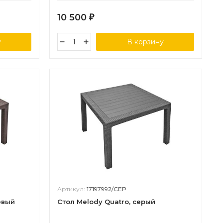
10 500
₽
у
В корзину
Артикул:
17197992/СЕР
евый
Стол Melody Quatro, серый