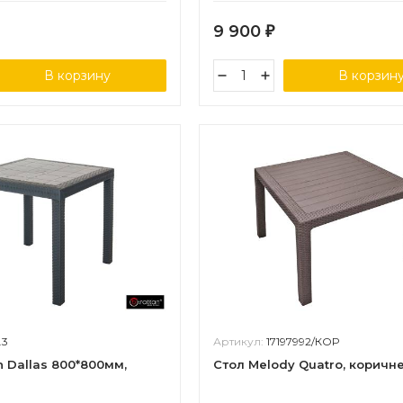
9 900
₽
В корзину
В корзин
.3
Артикул:
17197992/КОР
n Dallas 800*800мм,
Стол Melody Quatro, коричн