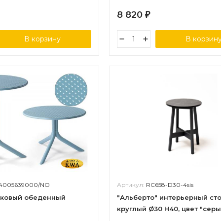
8 820
₽
В корзину
В корзин
/4005639000/NO
Артикул:
RC658-D30-4sis
иковый обеденный
"Альберто" интерьерный сто
круглый Ø30 H40, цвет "сер
гранит"