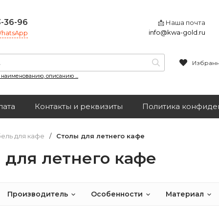
3-36-96
📩 Наша почта
info@kwa-gold.ru
 WhatsApp
Избран
, наименованию, описанию ...
лата
Контакты и реквизиты
Политика конфиде
ель для кафе
/
Столы для летнего кафе
 для летнего кафе
Производитель
Особенности
Материал