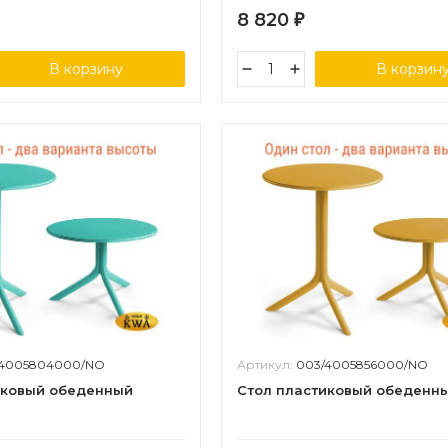
8 820
₽
В корзину
В корзин
/4005804000/NO
Артикул:
003/4005856000/NO
иковый обеденный
Стол пластиковый обеденн