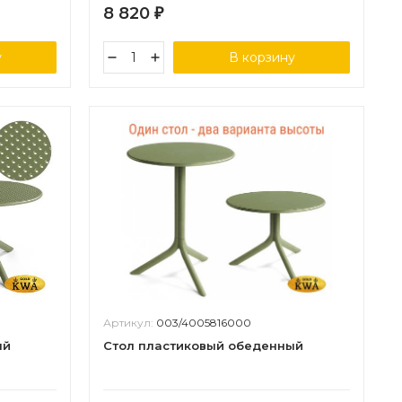
8 820
₽
у
В корзину
Артикул:
003/4005816000
ый
Стол пластиковый обеденный