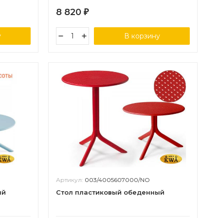
8 820
₽
у
В корзину
Артикул:
003/4005607000/NO
ый
Стол пластиковый обеденный