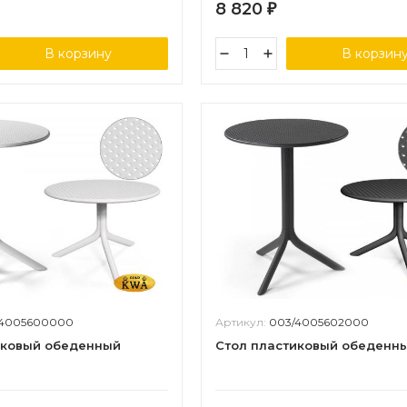
8 820
₽
В корзину
В корзин
/4005600000
Артикул:
003/4005602000
иковый обеденный
Стол пластиковый обеденн