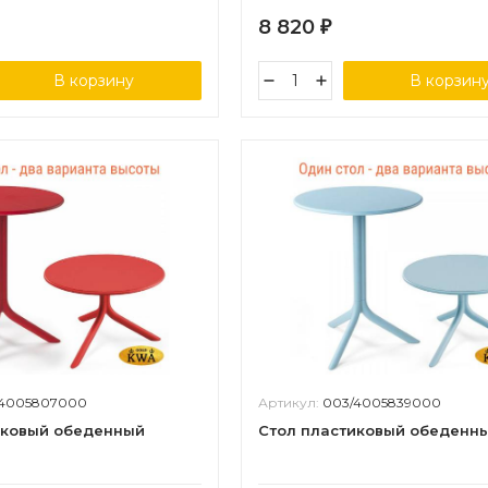
8 820
₽
В корзину
В корзин
/4005807000
Артикул:
003/4005839000
иковый обеденный
Стол пластиковый обеденн