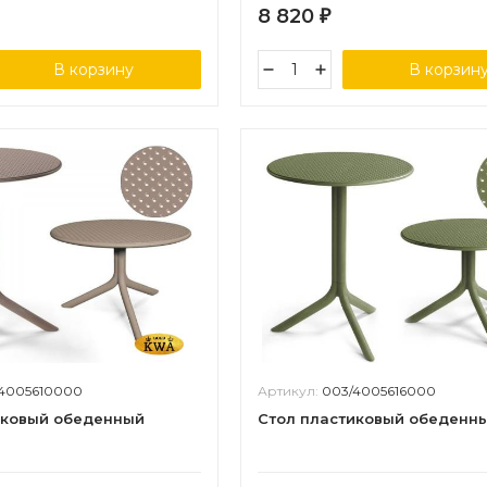
8 820
₽
В корзину
В корзин
4005610000
Артикул:
003/4005616000
иковый обеденный
Стол пластиковый обеденн