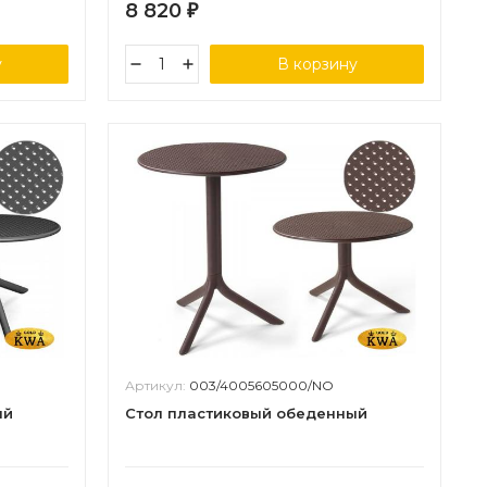
8 820
₽
у
В корзину
Артикул:
003/4005605000/NO
ый
Стол пластиковый обеденный