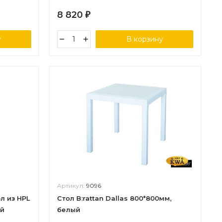
8 820
₽
у
В корзину
Артикул:
9096
л из HPL
Стол B:rattan Dallas 800*800мм,
ый
белый