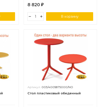
8 820
₽
у
В корзину
Артикул:
003/4005875000/NO
ый
Стол пластиковый обеденный