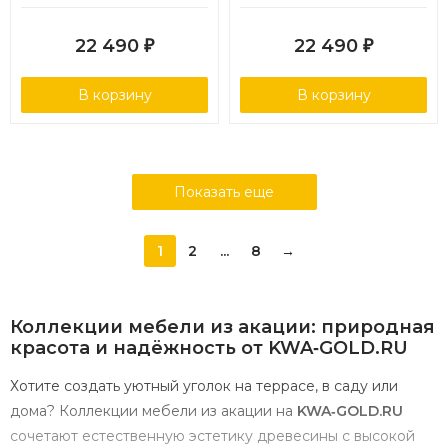
22 490
22 490
₽
₽
В корзину
В корзину
Показать еще
1
2
...
8
→
Коллекции
мебели
из
акации:
природная
красота
и
надёжность
от
KWA‑GOLD.RU
Хотите
создать
уютный
уголок
на
террасе,
в
саду
или
дома?
Коллекции
мебели
из
акации
на
KWA‑GOLD.RU
сочетают
естественную
эстетику
древесины
с
высокой