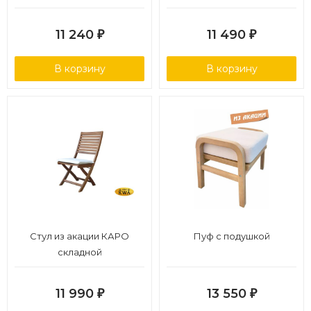
11 240
11 490
₽
₽
В корзину
В корзину
Стул из акации КАРО
Пуф с подушкой
складной
11 990
13 550
₽
₽