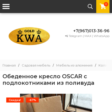
0
+7(967)013-36-96
📲 Telegram | MAX | WhatsApp
Главная
/
Садовая мебель
/
Мебель из алюминия
/
Коллек
Обеденное кресло OSCAR с
подлокотниками из поливуда
Скидка!
-67%