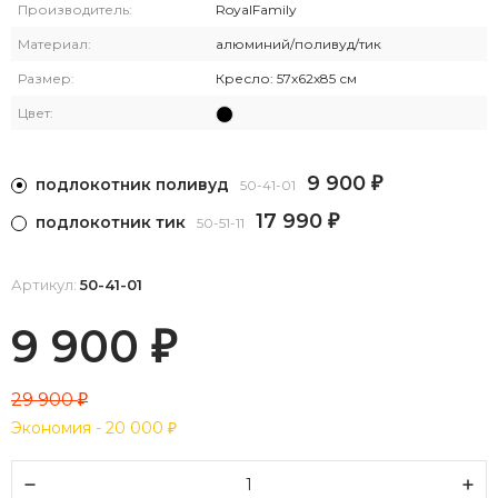
Производитель:
RoyalFamily
Материал:
алюминий/поливуд/тик
Размер:
Кресло: 57х62х85 см
Цвет:
9 900
подлокотник поливуд
₽
50-41-01
17 990
подлокотник тик
₽
50-51-11
Артикул:
50-41-01
9 900
₽
29 900
₽
Экономия -
20 000
₽