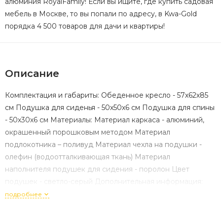
алюминия RoyalFamily! Если вы ищите, где купить садовая
мебель в Москве, то вы попали по адресу, в Kwa-Gold
порядка 4 500 товаров для дачи и квартиры!
Описание
Комплектация и габариты: Обеденное кресло - 57х62х85
см Подушка для сиденья - 50х50х6 см Подушка для спины
- 50х30х6 см Материалы: Материал каркаса - алюминий,
окрашенный порошковым методом Материал
подлокотника – поливуд Материал чехла на подушки -
олефин (водоотталкивающая ткань) Материал
наполнителя подушек для сидения - поролон Цвет
подушек - светло-серый Дополнительная информация:
Температурный режим - от -50?C до +50?C Сочетается с
подробнее
комплектами бренда ROYAL FAMILY - OSCAR Накладки на
ножки - да (пластиковые) Держатели и крепления