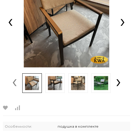
‹
›
‹
›
Особенности:
подушка в комплекте