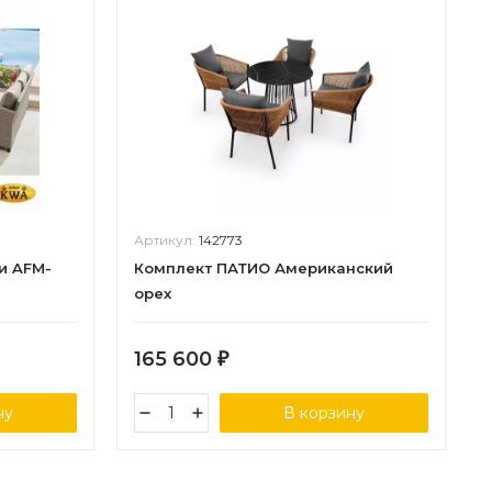
Артикул:
142773
и AFM-
Комплект ПАТИО Американский
орех
165 600
₽
ну
В корзину