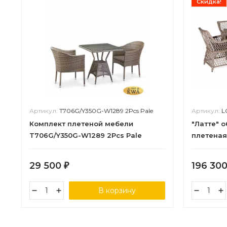
Скидка!
Артикул:
T706G/Y350G-W1289 2Pcs Pale
Артикул:
L
Комплект плетеной мебели
"Латте" 
T706G/Y350G-W1289 2Pcs Pale
плетеная
29 500
196 30
₽
В корзину