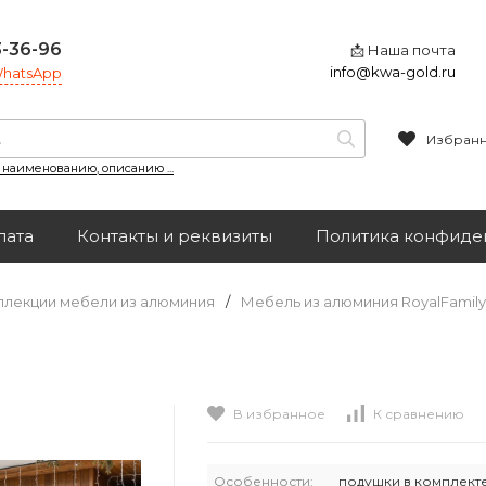
3-36-96
📩 Наша почта
info@kwa-gold.ru
 WhatsApp
Избран
, наименованию, описанию ...
лата
Контакты и реквизиты
Политика конфиде
ллекции мебели из алюминия
/
Мебель из алюминия RoyalFamily
В избранное
К сравнению
Особенности:
подушки в комплект