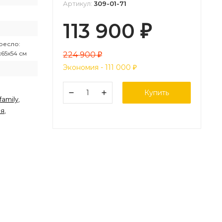
Артикул:
309-01-71
113 900
₽
Кресло:
х65х54 см
224 900
₽
Экономия -
111 000
₽
Купить
family
,
ия
,