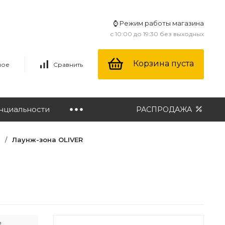
⌚ Режим работы магазина
с 10:00 до 19:30 без выходных
Корзина пуста
ное
Сравнить
нциальности
РАСПРОДАЖА
/
Лаунж-зона OLIVER
е