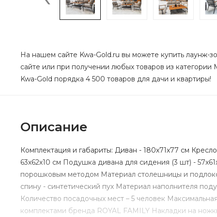
На нашем сайте Kwa-Gold.ru вы можете купить лаунж-зо
сайте или при получении любых товаров из категории М
Kwa-Gold порядка 4 500 товаров для дачи и квартиры!
Описание
Комплектация и габариты: Диван - 180х71х77 см Кресло 
63х62х10 см Подушка дивана для сидения (3 шт) - 57х6
порошковым методом Материал столешницы и подлокот
спину - синтетический пух Материал наполнителя под
Количество посадочных мест – 5 человек Максимальная 
комплектами бренда ROYAL FAMILY Накладки на ножки 