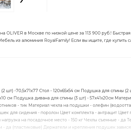
на OLIVER в Москве по низкой цене за 113 900 руб.! Быстрая
ебель из алюминия RoyalFamily! Если вы ищите, где купить с
(2 шт) -70,5х71х77 Стол - 120х65х54 см Подушка для спины (2 
1х10 см Подушка дивана для спины (3 шт) - 57х41х20см Мате
ников - тик Материал чехла на подушки - олефин (водоотт
ушек для сидения - поролон Цвет комплекта - антрацит Цвет
нагрузка на посадочное место - 150 кг Чехлы съемные - да Т
- да (пластиковые) Держатели и крепления подушек зависят