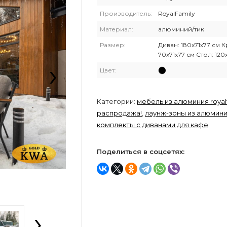
Производитель:
RoyalFamily
Материал:
алюминий/тик
Размер:
Диван: 180х71х77 см 
70х71х77 см Стол: 120
›
Цвет:
Категории:
мебель из алюминия royal
распродажа!
,
лаунж-зоны из алюмин
комплекты с диванами для кафе
Поделиться в соцсетях:
›