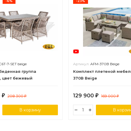
-6%
-23%
C6T-7-SET beige
Артикул:
AFM-370B Beige
обеденная группа
Комплект плетеной мебел
, цвет бежевый
370B Beige
0
129 900
₽
208 300
₽
169 000
₽
₽
В корзину
В корзи