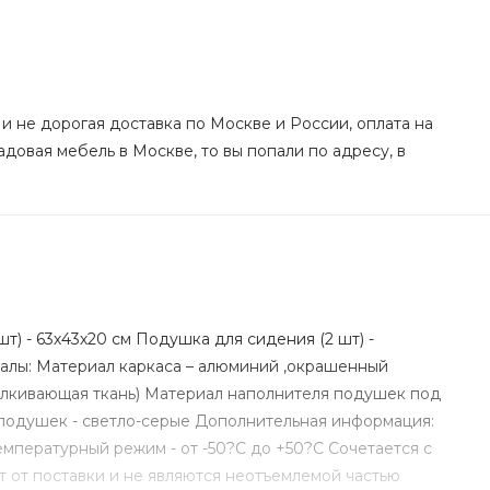
 и не дорогая доставка по Москве и России, оплата на
адовая мебель в Москве, то вы попали по адресу, в
шт) - 63х43х20 см Подушка для сидения (2 шт) -
риалы: Материал каркаса – алюминий ,окрашенный
алкивающая ткань) Материал наполнителя подушек под
 подушек - светло-серые Дополнительная информация:
емпературный режим - от -50?C до +50?C Сочетается с
 от поставки и не являются неотъемлемой частью