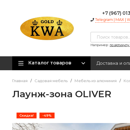
+7 (967) 01
Telegram | MAX |
Например:
по артикулу
Каталог товаров
Доставка и оп
Главная
/
Садовая мебель
/
Мебель из алюминия
/
Ко
Лаунж-зона OLIVER
Скидка!
-49%