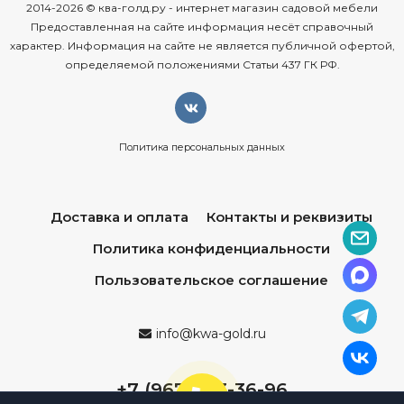
2014-2026 © ква-голд.ру - интернет магазин садовой мебели
Радиата
— светлый
цвет
с
желтоватым
отливом,
Предоставленная на сайте информация несёт справочный
подходит
для
изящных
деталей
и
интерьеров.
характер. Информация на сайте не является публичной офертой,
определяемой положениями Статьи 437 ГК РФ.
Глобулус
— плотная
тяжёлая
древесина
с
ярко
выраженной
текстурой,
хороша
для
массивных
предметов
(столов,
шкафов).
Цитриодора
— светло‑жёлтый
или
Политика персональных данных
бледно‑коричневый
оттенок,
универсален
для
дома
и
улицы.
Доставка и оплата
Контакты и реквизиты
Ассортимент
мебели
из
эвкалипта
Политика конфиденциальности
Из
этой
древесины
создают
разнообразные
предметы
Пользовательское соглашение
интерьера:
обеденные
и
журнальные
столы;
info@kwa-gold.ru
стулья
и
кресла;
+7 (967) 013-36-96
шкафы
и
комоды;