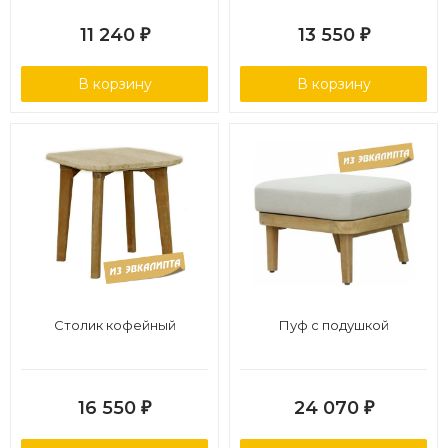
11 240
13 550
₽
₽
В корзину
В корзину
Столик кофейный
Пуф с подушкой
16 550
24 070
₽
₽