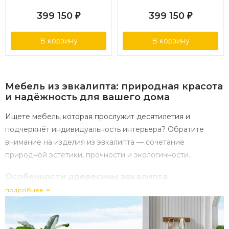
399 150
399 150
₽
₽
В корзину
В корзину
Мебель
из
эвкалипта:
природная
красота
и
надёжность
для
вашего
дома
Ищете
мебель,
которая
прослужит
десятилетия
и
подчеркнёт
индивидуальность
интерьера?
Обратите
внимание
на
изделия
из
эвкалипта
— сочетание
природной
эстетики,
прочности
и
экологичности.
Особенности
древесины
эвкалипта
подробнее
Эвкалипт
— быстрорастущее
дерево
родом
из
Австралии,
древесина
которого
ценится
в
мебельном
производстве.
Её
ключевые
характеристики: