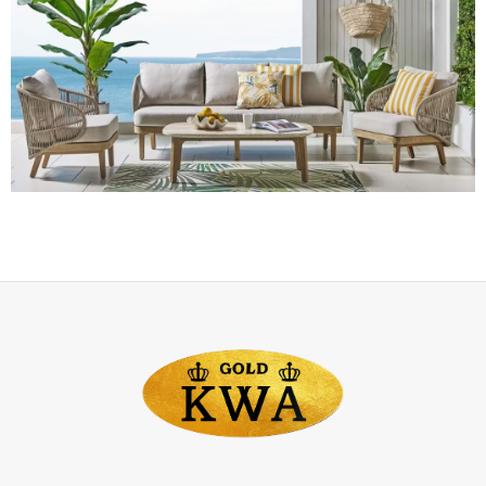
Высокая
плотность
и
твёрдость
— устойчивость
к
царапинам,
сколам
и
деформациям.
Устойчивость
к
влаге
— благодаря
природным
маслам
древесина
меньше
подвержена
гниению
и
плесени.
Выраженная
текстура
— красивые
узоры
и
прожилки
создают
уникальный
рисунок
на
каждом
изделии.
Богатая
палитра
оттенков
— от
светло‑жёлтого
до
красновато‑коричневого.
Приятный
аромат
— некоторые
виды
(например,
цитриодора)
источают
лёгкий
цитрусовый
запах.
Популярные
виды
эвкалипта
для
мебели
Камальдульский
— красноватый
оттенок,
высокая
устойчивость
к
гниению,
идеален
для
уличной
мебели.