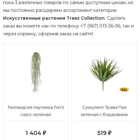
пока 3 различных товаров по самым доступным ценам, но
мы постоянно расширяем ассортимент категории
Искусственные растения Treez Collection
.
Сделать
заказ вы можете как по телефону +7 (967) 013-36-96, так и
через корзину, оформив заказ на сайте!
Тилландсия-паутинка Литл
Суккулент Трава Пик
серо-зелёная
зелёная с бордовыми
припылённая д-70, ш-10/12
кончиками в-11, д-12 см
см 24/288
24/288
1 404
519
₽
₽