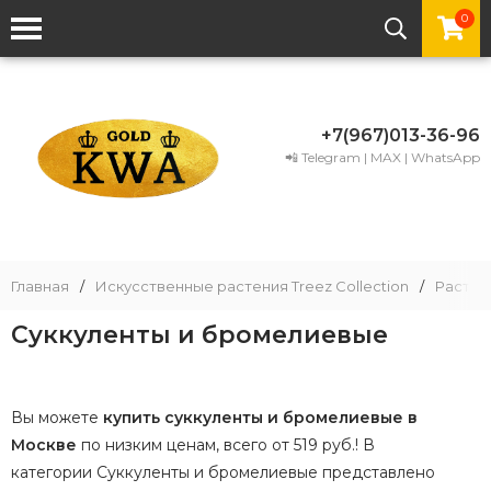
0
+7(967)013-36-96
📲 Telegram | MAX | WhatsApp
Главная
/
Искусственные растения Treez Collection
/
Растени
Суккуленты и бромелиевые
Вы можете
купить суккуленты и бромелиевые в
Москве
по низким ценам, всего от 519 руб.! В
категории Суккуленты и бромелиевые представлено