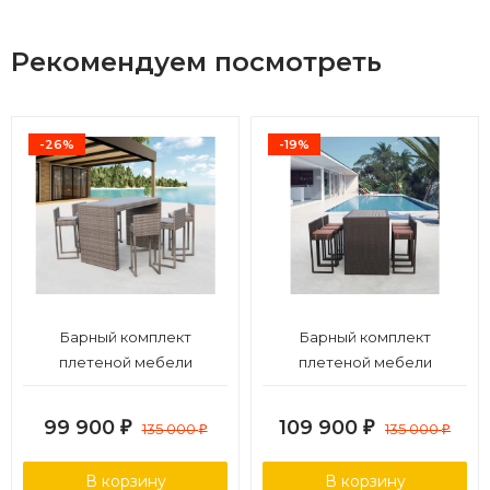
Рекомендуем посмотреть
-26%
-19%
Барный комплект
Барный комплект
плетеной мебели
плетеной мебели
T390GD/Y390G-W78_6Pcs
T390AD/Y390A-W63_6Pcs
Grey
Brown
99 900
109 900
₽
135 000
₽
135 000
₽
₽
В корзину
В корзину