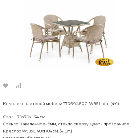
Комплект плетеной мебели T706/Y480C-W85 Latte (4+1)
Стoл: L70x70хH74 см.
Стекло: закаленное- 5мм, стекло сверху, цвет - прозрачное.
Кресло:: W58xD48xH84см. (4 шт.)
Каркас: труба сталь D25.