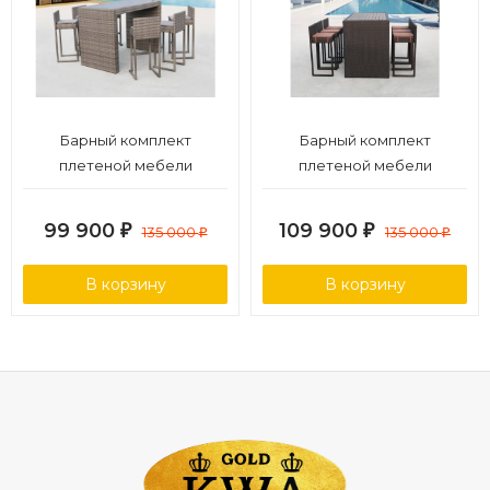
Барный комплект
Барный комплект
плетеной мебели
плетеной мебели
T390GD/Y390G-W78_6Pcs
T390AD/Y390A-W63_6Pcs
Grey
Brown
99 900
109 900
₽
135 000
₽
135 000
₽
₽
В корзину
В корзину