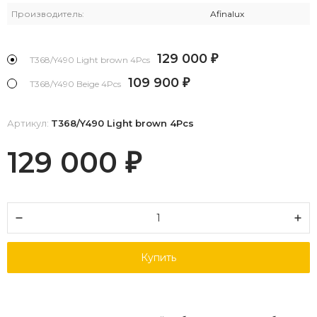
Производитель:
Afinalux
129 000
₽
T368/Y490 Light brown 4Pcs
109 900
₽
T368/Y490 Beige 4Pcs
Артикул:
T368/Y490 Light brown 4Pcs
129 000
₽
Купить