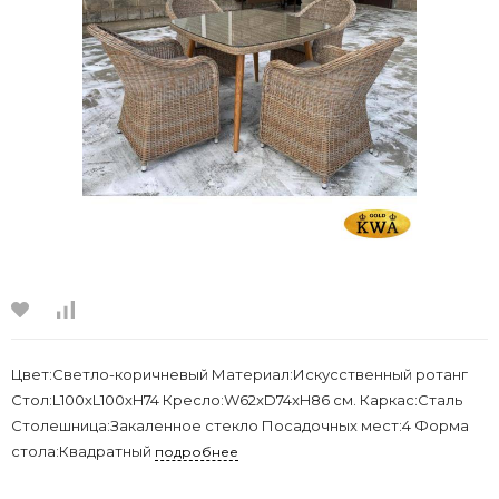
Цвет:Светло-коричневый Материал:Искусственный ротанг
Стол:L100хL100хH74 Кресло:W62xD74xH86 см. Каркас:Сталь
Столешница:Закаленное стекло Посадочных мест:4 Форма
стола:Квадратный
подробнее