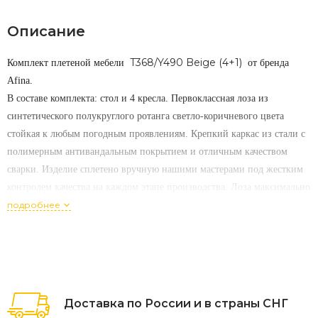
Описание
T368/Y490 Beige (4+1)
Комплект плетеной мебели
от бренда
Afina.
В составе комплекта: стол и 4 кресла. Первоклассная лоза из
синтетического полукруглого ротанга светло-коричневого цвета
стойкая к любым погодным проявлениям. Крепкий каркас из стали с
полимерным антивандальным покрытием и отличным качеством
сварки. Изделие сплетено вручную нашими мастерами под жестким
контролем качества на каждом этапе производства. Лоза максимально
приближена по рельефу и текстуре к естественному материалу.
подробнее
Подходит для использования на улице и внутри помещения в любую
погоду. Не боится влаги, прямых солнечных лучей и холода.
Доставка по России и в страны СНГ