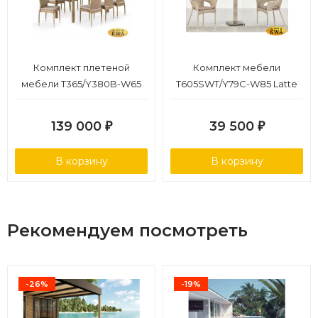
Комплект плетеной
Комплект мебели
мебели T365/Y380B-W65
T605SWT/Y79C-W85 Latte
Light Brown (8+1)
(2+1)
139 000
39 500
₽
₽
В корзину
В корзину
Рекомендуем посмотреть
-26%
-19%