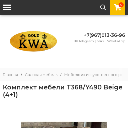
0
+7(967)013-36-96
📲 Telegram | MAX | WhatsApp
Главная
/
Садовая мебель
/
Мебель из искусственного рота
Комплект мебели T368/Y490 Beige
(4+1)