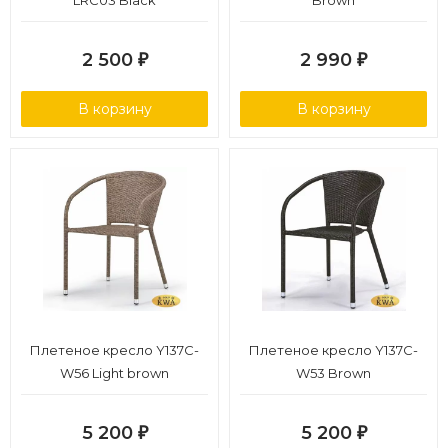
LRC03 Black
Brown
2 500
2 990
₽
₽
В корзину
В корзину
Плетеное кресло Y137C-
Плетеное кресло Y137C-
W56 Light brown
W53 Brown
5 200
5 200
₽
₽