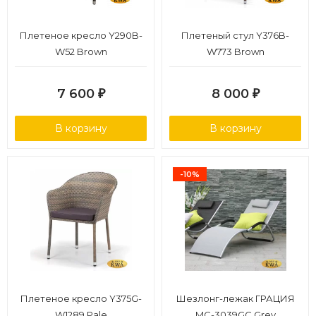
Плетеное кресло Y290B-
Плетеный стул Y376B-
W52 Brown
W773 Brown
7 600
8 000
₽
₽
В корзину
В корзину
-10%
Плетеное кресло Y375G-
Шезлонг-лежак ГРАЦИЯ
W1289 Pale
MC-3039GC Grey