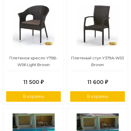
Плетеное кресло Y79B-
Плетеный стул Y379A-W53
W56 Light Brown
Brown
11 500
11 600
₽
₽
В корзину
В корзину