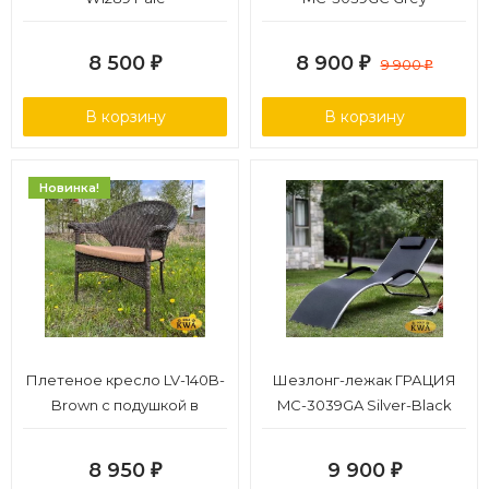
8 500
8 900
₽
₽
9 900
₽
В корзину
В корзину
Новинка!
Плетеное кресло LV-140B-
Шезлонг-лежак ГРАЦИЯ
Brown с подушкой в
MC-3039GA Silver-Black
комплекте
8 950
9 900
₽
₽