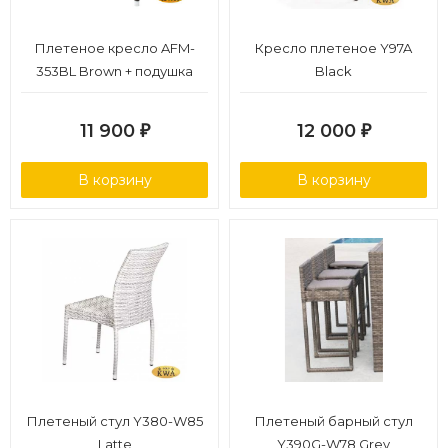
Плетеное кресло AFM-
Кресло плетеное Y97A
353BL Brown + подушка
Black
11 900
12 000
₽
₽
В корзину
В корзину
Плетеный стул Y380-W85
Плетеный барный стул
Latte
Y390G-W78 Grey