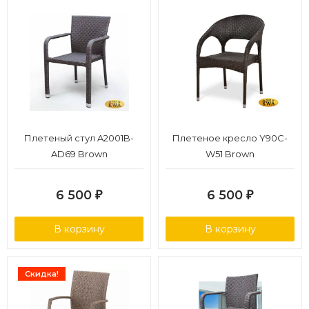
Плетеный стул A2001B-
Плетеное кресло Y90C-
AD69 Brown
W51 Brown
6 500
6 500
₽
₽
В корзину
В корзину
Скидка!