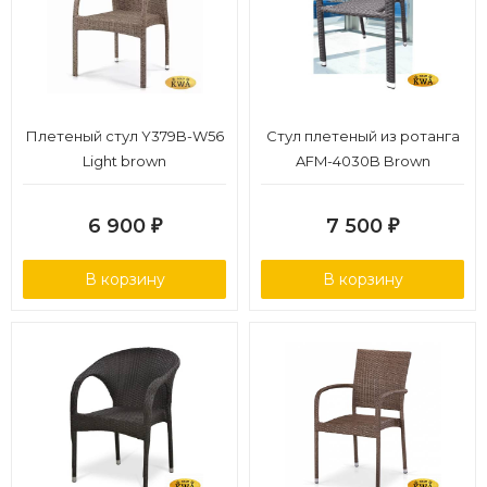
Плетеный стул Y379B-W56
Стул плетеный из ротанга
Light brown
AFM-4030B Brown
6 900
7 500
₽
₽
В корзину
В корзину