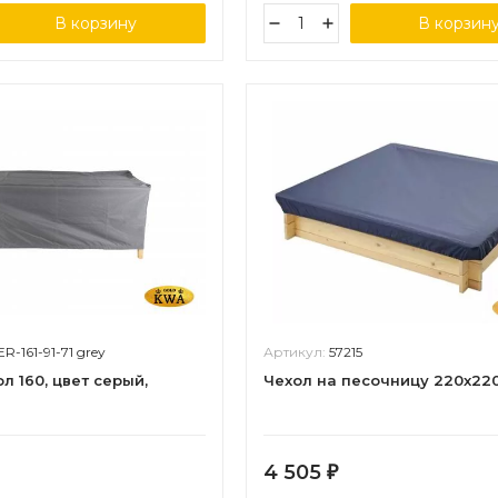
В корзину
В корзин
R-161-91-71 grey
Артикул:
57215
л 160, цвет серый,
Чехол на песочницу 220х22
4 505
₽