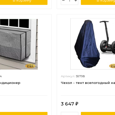
В корзину
В корзин
4
Артикул:
59798
ондиционер
Чехол - тент всепогодный н
3 647
₽