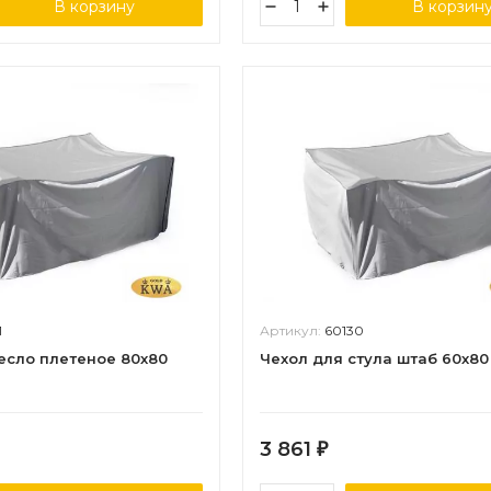
В корзину
В корзин
1
Артикул:
60130
есло плетеное 80х80
Чехол для стула штаб 60х80
3 861
₽