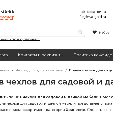
3-36-96
📩 Наша почта
info@kwa-gold.ru
 WhatsApp
Избран
, наименованию, описанию ...
лата
Контакты и реквизиты
Политика конфиде
нение
/
Чехлы для садовой мебели
/
Пошив чехлов для сад
 чехлов для садовой и 
пить пошив чехлов для садовой и дачной мебели в Мос
ив чехлов для садовой и дачной мебели представлено пока 
 расширяем ассортимент категории
Хранение
.
Сделать заказ