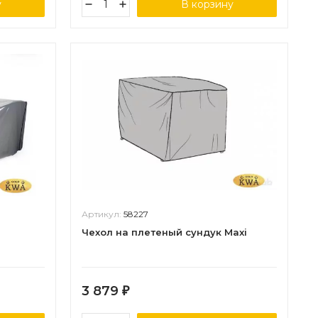
у
В корзину
Артикул:
58227
Чехол на плетеный сундук Maxi
3 879
₽