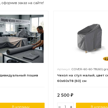
, оформив заказ на сайте!
9
Артикул:
COVER-60-60-78(60) gr
ндивидуальный пошив
Чехол на стул малый, цвет 
60x60x78 (60) см
2 500
₽
В корзину
В корзин