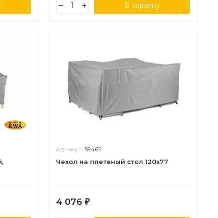
у
В корзину
Артикул:
59465
,
Чехол на плетеный стол 120х77
4 076
₽