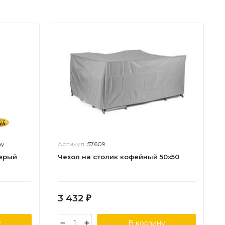
ay
Артикул:
57609
серый
Чехол на столик кофейный 50х50
3 432
₽
у
В корзину