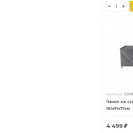
Артикул:
COVE
Чехол на сто
161х91х71см
4 499
₽