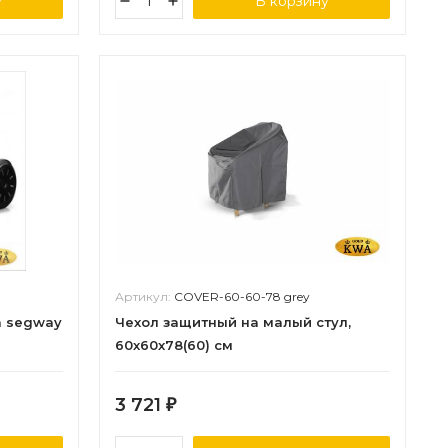
у
В корзину
Артикул:
COVER-60-60-78 grey
а segway
Чехол защитный на малый стул,
60х60х78(60) см
3 721
₽