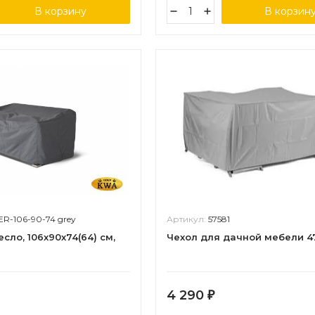
В корзину
В корзин
R-106-90-74 grey
Артикул:
57581
сло, 106х90х74(64) см,
Чехол для дачной мебели 4
4 290
₽