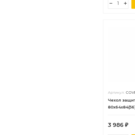
Артикул:
COVE
Чехол защит
80х64х84(56
3 986
₽