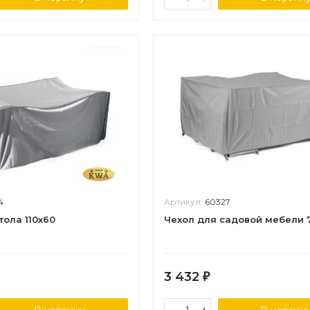
4
Артикул:
60327
тола 110х60
Чехол для садовой мебели 
3 432
₽