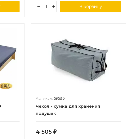
у
В корзину
Артикул:
59586
0
Чехол - сумка для хранения
подушек
4 505
₽