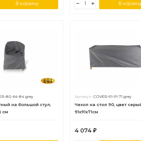
В корзину
В корзин
R-80-64-84 grey
Артикул:
COVER-91-91-71 grey
ный на большой стул,
Чехол на стол 90, цвет серый
) см
91х91х71см
4 074
₽