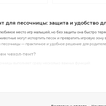
нт
для
песочницы:
защита
и
удобство
д
любимое
место
игр
малышей,
но
без
защиты
она
быстро
теря
животные
могут
испортить
песок
и
превратить
игровую
зону
я
песочницы
— практичное
и
удобное
решение
для
родител
ен
чехол‑тент?
очницы
выполняет
сразу
несколько
важных
функций:
т
осадков.
Не
даёт
дождю
и
снегу
намочить
песок
— после
н
репятствует
попаданию
листьев,
веток,
пыли
и
другого
мусо
ость.
Исключает
доступ
животных
к
песочнице
— это
снижае
ие
температуры.
В
прохладную
погоду
помогает
дольше
уд
под
прямыми
солнечными
лучами.