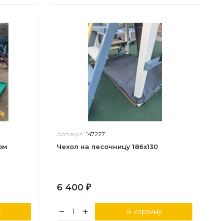
Артикул:
147227
ом
Чехол на песочницу 186х130
6 400
₽
у
В корзину