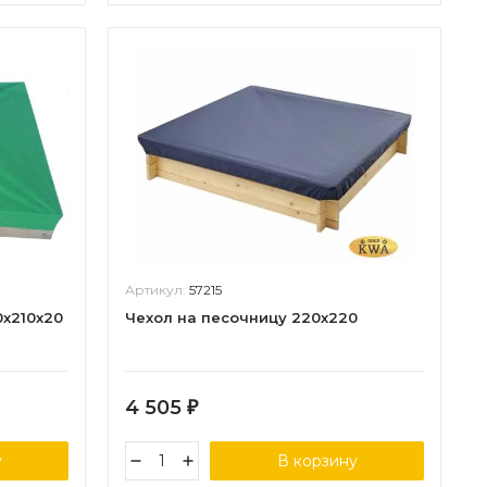
Артикул:
57215
0х210х20
Чехол на песочницу 220х220
4 505
₽
у
В корзину