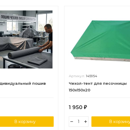
9
Артикул:
145954
ндивидуальный пошив
Чехол-тент для песочницы
150х150х20
1 950
₽
В корзину
В корзин