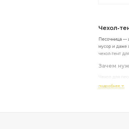
Чехол‑те
Песочница
— 
мусор
и
даже
чехол‑тент
дл
Зачем
нуж
Чехол
для
пес
подробнее
Защита
о
Чистота.
П
Безопасн
Сохранен
перегрева