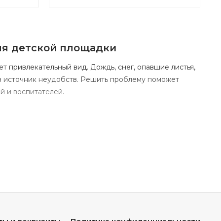
ля
детской
площадки
ет
привлекательный
вид.
Дождь,
снег,
опавшие
листья,
в
источник
неудобств.
Решить
проблему
поможет
ей
и
воспитателей.
епогоды
дети
смогут
играть
без
ожидания
высыхания.
ра.
т
риск
загрязнения
и
заражения.
ерживать
тепло
песка,
а
в
жару
— защищает
от