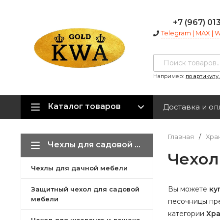
+7 (967) 01
Telegram | MAX |
Например:
по артикулу
Каталог товаров
Доставка и оп
Главная
/
Хра
Чехлы для садовой мебели
Чехол
Чехлы для дачной мебели
Вы можете
ку
Защитный чехол для садовой
мебели
песочницы пре
категории
Хр