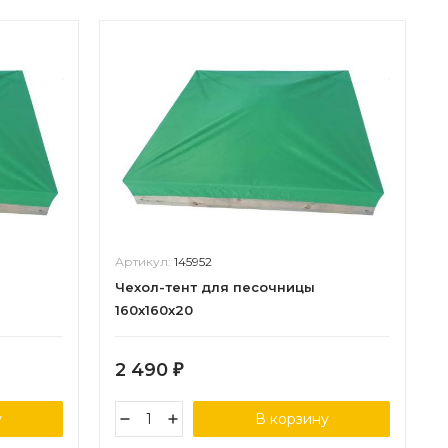
Артикул:
145952
Чехол-тент для песочницы
160х160х20
2 490
₽
у
В корзину