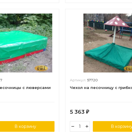
07
Артикул:
57720
песочницы с люверсами
Чехол на песочницу с грибк
5 363
₽
В корзину
В корзин