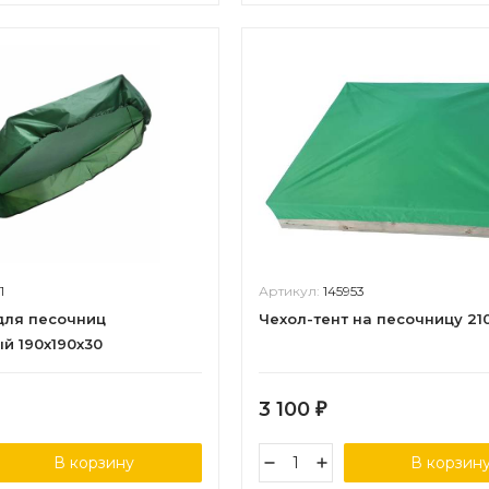
1
Артикул:
145953
для песочниц
Чехол-тент на песочницу 21
й 190х190х30
3 100
₽
В корзину
В корзин