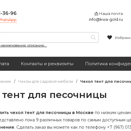
3-36-96
📩 Наша почта
info@kwa-gold.ru
 WhatsApp
Избран
, наименованию, описанию ...
лата
Контакты и реквизиты
Политика конфиде
нение
/
Чехлы для садовой мебели
/
Чехол тент для песочн
 тент для песочницы
пить чехол тент для песочницы в Москве
по низким ценам, 
дставлено пока 9 различных товаров по самым доступным ц
анение
.
Сделать заказ вы можете как по телефону +7 (967) 013