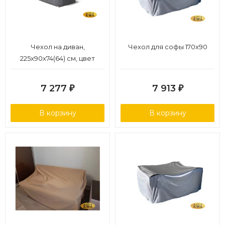
Чехол на диван,
Чехол для софы 170х90
225x90x74(64) см, цвет
серый
7 277
7 913
₽
₽
В корзину
В корзину