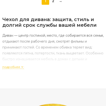
1
2
→
Чехол
для
дивана:
защита,
стиль
и
долгий
срок
службы
вашей
мебели
Диван
— центр
гостиной,
место,
где
собирается
вся
семья,
отдыхают
после
рабочего
дня,
смотрят
фильмы
и
принимают
гостей.
Со
временем
обивка
теряет
вид:
появляются
пятна,
потертости,
ткань
выцветает.
Особенно
быстро
изнашивается
мебель
в
домах
с
детьми
и
питомцами.
Но
есть
простое
и
эффективное
решение
—
подробнее
чехол
для
дивана.
Он
не
только
продлит
срок
службы
мебели,
но
и
поможет
быстро
освежить
интерьер
без
покупки
нового
дивана.
Зачем
нужен
чехол
для
дивана
Чехол
решает
сразу
несколько
практических
задач: