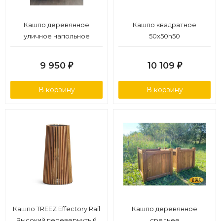
Кашпо деревянное
Кашпо квадратное
уличное напольное
50х50h50
40х40h60
9 950
10 109
₽
₽
В корзину
В корзину
Кашпо TREEZ Effectory Rail
Кашпо деревянное
Высокий перевернутый
среднее