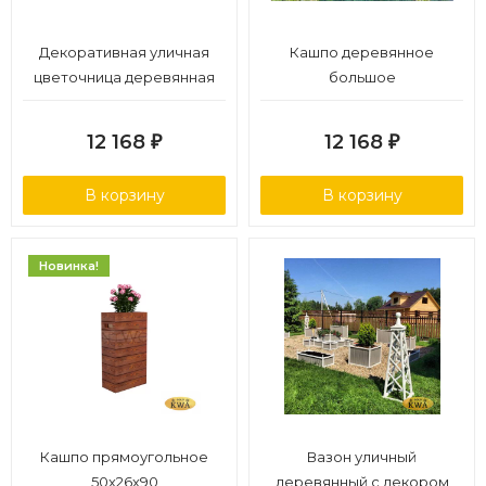
Декоративная уличная
Кашпо деревянное
цветочница деревянная
большое
12 168
12 168
₽
₽
В корзину
В корзину
Новинка!
Кашпо прямоугольное
Вазон уличный
50х26х90
деревянный с декором