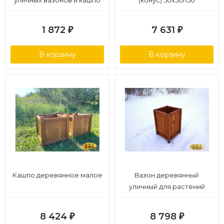
уличных вазонов и кашпо
(конус) 50х50h50
1 872
7 631
₽
₽
В корзину
В корзину
Кашпо деревянное малое
Вазон деревянный
уличный для растений
40х40
8 424
8 798
₽
₽