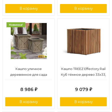
В корзину
В корзину
Новинка!
Кашпо уличное
Кашпо TREEZ Effectory Rail
деревянное для сада
Куб тёмное дерево 33х33,
в-33 см
8 986
9 079
₽
₽
В корзину
В корзину