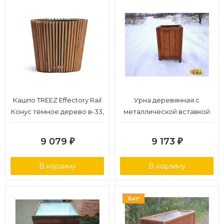
Кашпо TREEZ Effectory Rail
Урна деревянная с
Конус тёмное дерево в-33,
металлической вставкой
д-37 см
9 079
9 173
₽
₽
В корзину
В корзину
Хит!