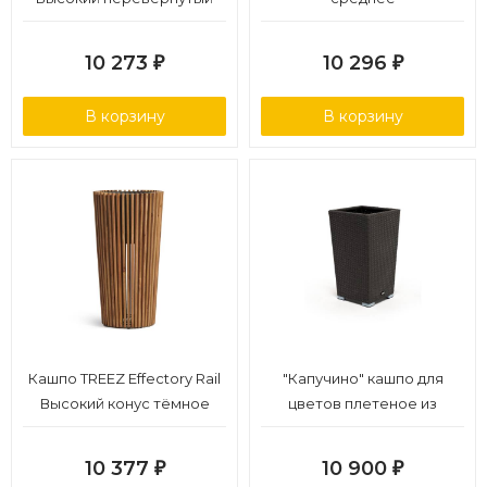
конус тёмное дерево д-27,
в-48 см
10 273
10 296
₽
₽
В корзину
В корзину
Кашпо TREEZ Effectory Rail
"Капучино" кашпо для
Высокий конус тёмное
цветов плетеное из
дерево д-31, в-48 см
искусственного ротанга,
цвет графит
10 377
10 900
₽
₽