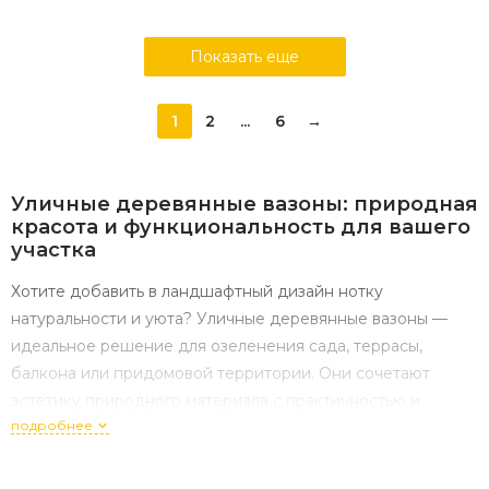
Показать еще
1
2
...
6
→
Уличные
деревянные
вазоны:
природная
красота
и
функциональность
для
вашего
участка
Хотите
добавить
в
ландшафтный
дизайн
нотку
натуральности
и
уюта?
Уличные
деревянные
вазоны
—
идеальное
решение
для
озеленения
сада,
террасы,
балкона
или
придомовой
территории.
Они
сочетают
эстетику
природного
материала
с
практичностью
и
подробнее
долговечностью.
Почему
выбирают
деревянные
вазоны?