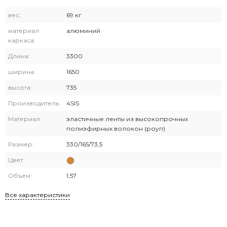
вес:
69 кг
материал
алюминий
каркаса:
Длина:
3300
ширина:
1650
высота:
735
Производитель:
4SIS
Материал:
эластичные ленты из высокопрочных
полиэфирных волокон (роуп)
Размер:
330/165/73,5
Цвет:
Объем:
1,57
Все характеристики