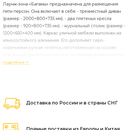
Лаунж-зона «Багамы» предназначена для размещения
пяти персон. Она включает в себя: - трехместный диван
(размер - 2000×800×735 мм). - два плетеных кресла
(размер - 920×800×735 мм). - журнальный столик (размер -
1200×650×400 мм). Каркас уличной мебели выполнен из
износостойкого алюминия. Его дополняет серо-
коричневая ручная оплетка, изготовленная на основе
эластичных синтетических лент из полиэфирных волокон
высокой прочности (роупа). Кресла и диван идут в
подробнее
комплекте с мягкими подушками в чехлах "Багамы" диван
3-местный плетеный из роупа, каркас алюминий бежево-
серый (RAL7006) муар, роуп серо-коричневый 23мм, ткань
светло-серая 1шт. 2 000Х800Х735, "Багамы" кресло
плетеное из роупа, каркас алюминий бежево-серый
Доставка по России и в страны СНГ
(RAL7006) муар, роуп серо-коричневый 23мм, ткань
светло-серая 2шт. 920Х800Х735, "Верона" журнальный
стол из HPL 120х65, H40, каркас светло-серый (RA L7035)
муар, цвет столешницы "серый гранит" 1шт.
Прямые поставки из Европы и Китая