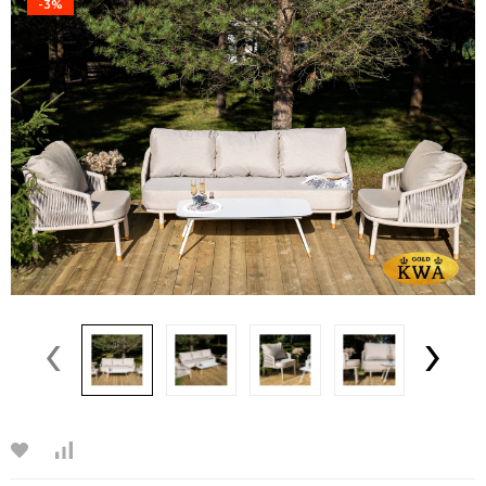
-3%
‹
›
‹
›