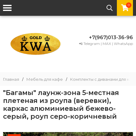
0
+7(967)013-36-96
📲 Telegram | MAX | WhatsApp
Главная
/
Мебель для кафе
/
Комплекты с диванами для каф
"Багамы" лаунж-зона 5-местная
плетеная из роупа (веревки),
каркас алюминиевый бежево-
серый, роуп серо-коричневый