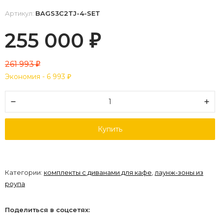
Артикул:
BAGS3C2TJ-4-SET
255 000
₽
261 993
₽
Экономия -
6 993
₽
Купить
Категории:
комплекты с диванами для кафе
,
лаунж-зоны из
роупа
Поделиться в соцсетях: