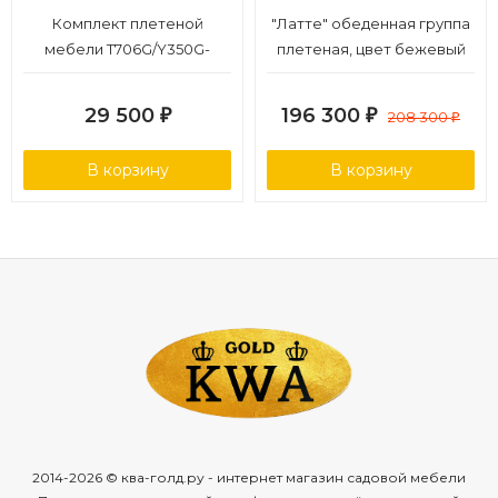
Комплект плетеной
"Латте" обеденная группа
мебели T706G/Y350G-
плетеная, цвет бежевый
W1289 2Pcs Pale
29 500
196 300
₽
₽
208 300
₽
В корзину
В корзину
2014-2026 © ква-голд.ру - интернет магазин садовой мебели