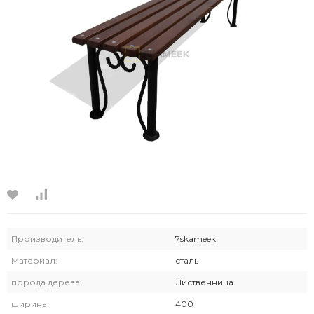
Производитель:
7skameek
Материал:
сталь
порода дерева:
Лиственница
ширина:
400