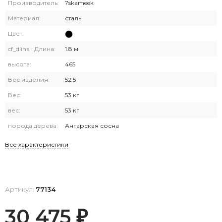
Производитель:
7skameek
Материал:
сталь
Цвет:
cf_dlina : Длина:
1.8 м
высота:
465
Вес изделия:
52.5
Вес:
53 кг
вес:
53 кг
порода дерева:
Ангарская сосна
Все характеристики
Артикул:
77134
30 475
₽