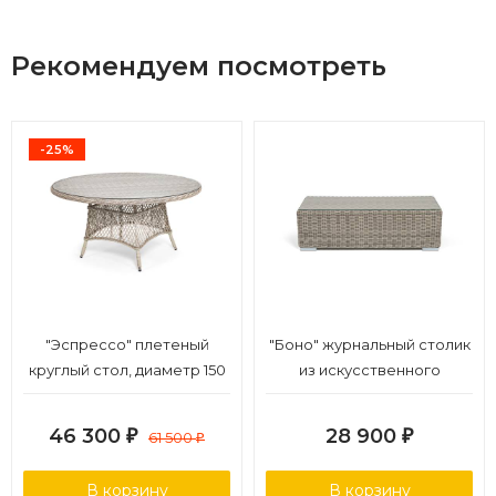
Рекомендуем посмотреть
-25%
"Эспрессо" плетеный
"Боно" журнальный столик
круглый стол, диаметр 150
из искусственного
см, цвет бежевый
ротанга, цвет бежевый
46 300
28 900
₽
61 500
₽
₽
В корзину
В корзину