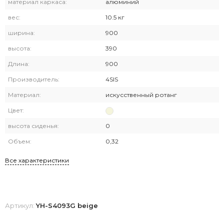
материал каркаса:
алюминий
вес:
10.5 кг
ширина:
900
высота:
390
Длина:
900
Производитель:
4SIS
Материал:
искусственный ротанг
Цвет:
высота сиденья:
0
Объем:
0,32
Все характеристики
Артикул:
YH-S4093G beige