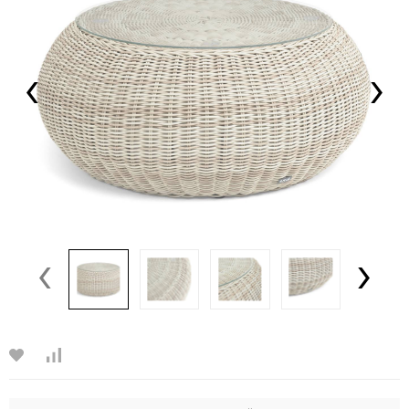
‹
›
‹
›