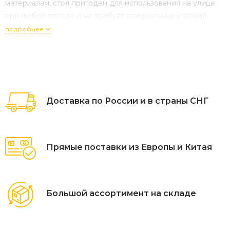
материалам, стол пригоден для использования на улице
при любой погоде и не требует специальных условий
хранения. Плетеный столик представлен в бежевом
подробнее
цвете. Размеры стола: 900×900×390 мм
Доставка по России и в страны СНГ
Прямые поставки из Европы и Китая
Большой ассортимент на складе