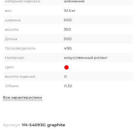
материал каркаса:
алюминий
вес:
10.5 кг
ширина:
900
высота:
390
Длина:
900
Производитель:
4SIS
Материал:
искусственный ротанг
Цвет:
высота сиденья:
0
Объем:
0,32
Все характеристики
Артикул:
YH-S4093G graphite