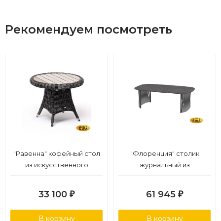
Рекомендуем посмотреть
"Равенна" кофейный стол
"Флоренция" столик
из искусственного
журнальный из
ротанга, цвет графит
искусственного ротанга,
цвет графит
33 100
61 945
₽
₽
В корзину
В корзину