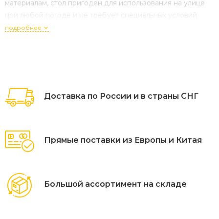
материалам, стол пригоден для использования на улице
при любой погоде и не требует специальных условий
хранения. Плетеный столик представлен в графитовом
подробнее
цвете. Размеры стола: 900×900×390 мм.
Доставка по России и в страны СНГ
Прямые поставки из Европы и Китая
Большой ассортимент на складе