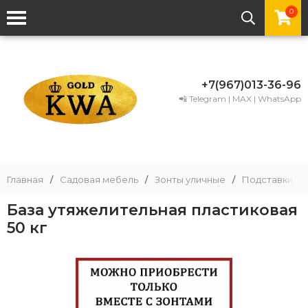
0
+7(967)013-36-96
📲 Telegram | MAX | WhatsApp
Главная
/
Садовая мебель
/
Зонты уличные
/
Подставки по
База утяжелительная пластиковая
50 кг