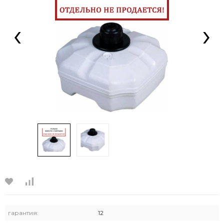
‹
›
гарантия:
12