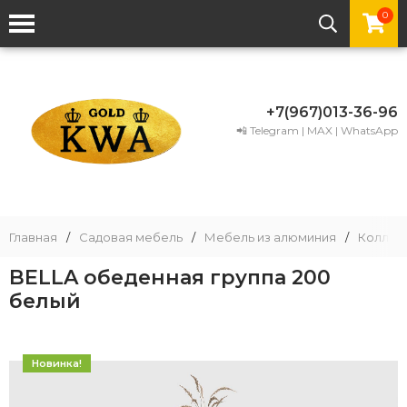
0
+7(967)013-36-96
📲 Telegram | MAX | WhatsApp
Главная
/
Садовая мебель
/
Мебель из алюминия
/
Коллек
BELLA обеденная группа 200
белый
Новинка!