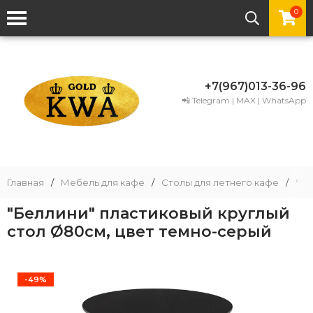
0
+7(967)013-36-96
📲 Telegram | MAX | WhatsApp
Главная
/
Мебель для кафе
/
Столы для летнего кафе
/
"Бе
"Беллини" пластиковый круглый
стол Ø80см, цвет темно-серый
-49%