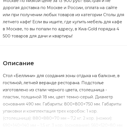
Москве по низкой цене за 13 900 руб.! Быстрая и не
дорогая доставка по Москве и России, оплата на сайте
или при получении любых товаров из категории Столы для
летнего кафе! Если вы ищите, где купить мебель для кафе
в Москве, то вы попали по адресу, в Kwa-Gold порядка 4
500 товаров для дачи и квартиры!
Описание
Стол «Беллини» для создания зоны отдыха на балконе, в
гостиной, летней веранде ресторана. Подстолье
изготовлено из стали черного цвета, столешница -
пластик, толщиной 18 мм, цвет темно-серый. Диаметр
основания 490 мм. Габариты: 800×800×750 мм. Габариты
упаковки и комплектация трех коробок: 1 кор.
(столешница): 880×880×70 мм – 7,2 кг. 2 кор. (ножки):
690×140×140 мм – 1,5 кг. 3 кор. (основание): 560×520×80 мм