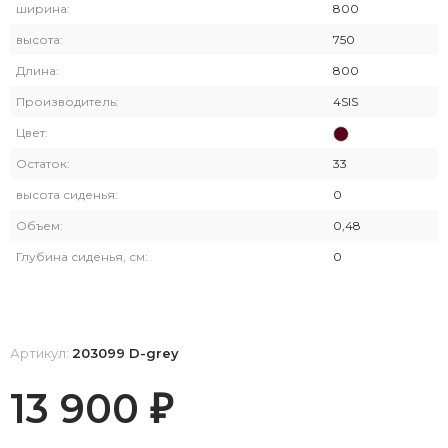
ширина:
800
высота:
750
Длина:
800
Производитель:
4SIS
Цвет:
Остаток:
33
высота сиденья:
0
Объем:
0,48
Глубина сиденья, см:
0
Артикул:
203099 D-grey
13 900
₽