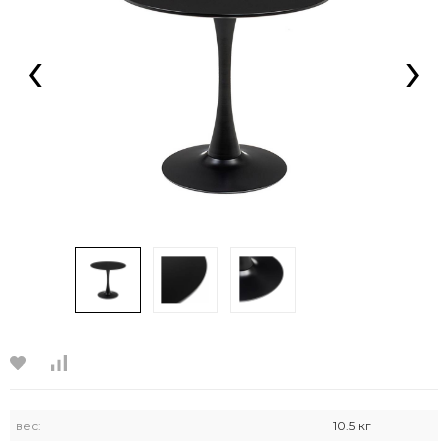
‹
›
вес:
10.5 кг