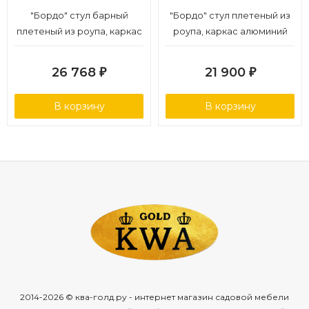
"Бордо" стул барный
"Бордо" стул плетеный из
плетеный из роупа, каркас
роупа, каркас алюминий
из стали темно-серый
серый (RAL7022) муар, роуп
(RAL7024) муар, роуп серый
серый 15мм, ткань темно-
26 768
21 900
₽
₽
15мм, ткань темно-серая
серая 027
027 NEW
В корзину
В корзину
2014-2026 © ква-голд.ру - интернет магазин садовой мебели