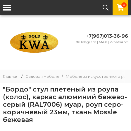
0
+7(967)013-36-96
📲 Telegram | MAX | WhatsApp
Главная
/
Садовая мебель
/
Мебель из искусственного рота
"Бордо" стул плетеный из роупа
(колос), каркас алюминий бежево-
серый (RAL7006) муар, роуп серо-
коричневый 23мм, ткань Mossle
бежевая