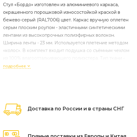
Стул «Бордо» изготовлен из алюминиевого каркаса,
окрашенного порошковой износостойкой краской в
бежево-серый (RAL7006) цвет. Каркас вручную оплетен
серым плоским роупом - эластичными синтетическими
лентами из высокопрочных полиэфирных волокон.
Ширина ленты - 23 мм. Используется плетение методом
«колос». В комплект входит подушка со съёмным чехлом
из 100% влагоотталкивающего полиэстера. Тип ткани -
рогожка. Размер стула: 570×620×775 мм.
подробнее
Доставка по России и в страны СНГ
Прямые поставки из Европы и Китая