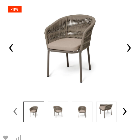
-11%
‹
›
‹
›