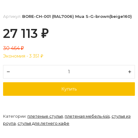
Артикул:
BORE-CH-001 (RAL7006) Mua S-G-brown(beige160)
27 113
₽
30 464
₽
Экономия -
3 351
₽
Купить
Категории:
плетеные стулья
,
плетеная мебель 4sis
,
стулья из
роупа
,
стулья для летнего кафе