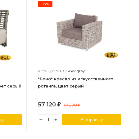
-15%
Артикул:
YH-C1515W gray
"Боно" кресло из искусственного
вет серый
ротанга, цвет серый
57 120
₽
67 200
₽
ну
В корзину