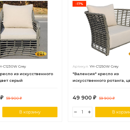
-17%
H-C1230W Grey
Артикул:
YH-C1250W Grey
кресло из искусственного
"Валенсия" кресло из
 цвет серый
искусственного ротанга, ц
0
49 900
₽
59 900
₽
59 900
₽
₽
В корзину
В корзи