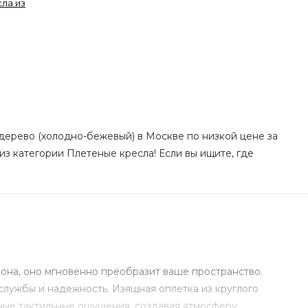
ла из
д дерево (холодно-бежевый) в Москве по низкой цене за
из категории Плетеные кресла! Если вы ищите, где
кона, оно мгновенно преобразит ваше пространство.
службы и надежность. Изящная оплетка из круглого
тные тактильные ощущения, создавая атмосферу