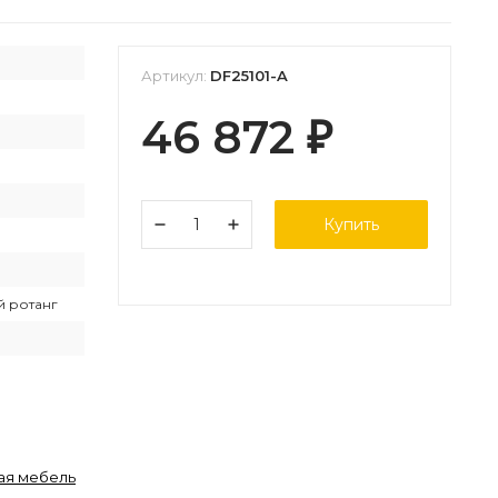
Артикул:
DF25101-A
46 872
₽
Купить
й ротанг
ая мебель