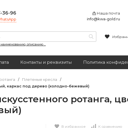
3-36-96
📩 Наша почта
info@kwa-gold.ru
 WhatsApp
Избран
, наименованию, описанию ...
лата
Контакты и реквизиты
Политика конфиде
ротанга
/
Плетеные кресла
/
рый, каркас под дерево (холодно-бежевый)
скусстенного ротанга, цв
вый)
В избранное
К сравнению