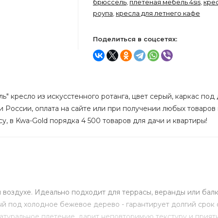
брюссель
,
плетеная мебель 4sis
,
крес
роупа
,
кресла для летнего кафе
Поделиться в соцсетях:
ь" кресло из искусстенного ротанга, цвет серый, каркас по
 и России, оплата на сайте или при получении любых товаров 
у, в Kwa-Gold порядка 4 500 товаров для дачи и квартиры!
м воздухе. Идеально подходит для террасы, веранды или бал
й под холодное бежевое дерево - гарантирует долгий срок 
натуральное плетение, дарит неповторимую текстуру и прия