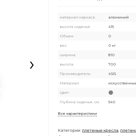
материал каркаса:
алюминий
высота сиденья:
415
Объем:
0
вес:
0 кг
›
ширина:
810
высота:
700
Производитель:
4SIS
Материал:
искусственны
Цвет:
Глубина сиденья, см:
540
Все характеристики
Категории:
плетеные кресла
,
плетен