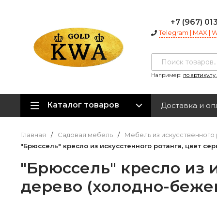
+7 (967) 01
Telegram | MAX |
Например:
по артикулу
Каталог товаров
Доставка и оп
Главная
/
Садовая мебель
/
Мебель из искусственного 
"Брюссель" кресло из искусстенного ротанга, цвет се
"Брюссель" кресло из и
дерево (холодно-беже