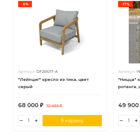
-6%
-17%
Артикул:
DF25101T-A
Артикул:
Y
"Лейпциг" кресло из тика, цвет
"Ницца" 
серый
ротанга,
68 000
49 90
₽
72 495
₽
В корзину