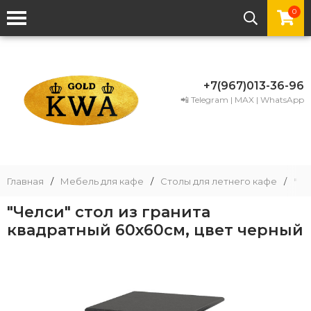
0
+7(967)013-36-96
📲 Telegram | MAX | WhatsApp
Главная
/
Мебель для кафе
/
Столы для летнего кафе
/
"Че
"Челси" стол из гранита
квадратный 60х60см, цвет черный