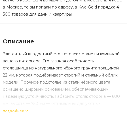
летнего кафе! Если вы ищите, где купить мебель для кафе
в Москве, то вы попали по адресу, в Kwa-Gold порядка 4
500 товаров для дачи и квартиры!
Описание
Элегантный квадратный стол «Челси» станет изюминкой
вашего интерьера. Его главная особенность —
столешница из натурального чёрного гранита толщиной
22 мм, которая подчёркивает строгий и стильный облик
модели. Прочное подстолье из стали чёрного цвета
оснащено широким основанием, обеспечивающим
надёжную устойчивость. Габариты стола: сторона — 600
мм, высота — 750 мм — оптимальны для уютных
обеденных зон и современных пространств.
подробнее