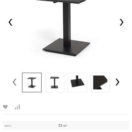
‹
›
‹
›
вес:
33 кг