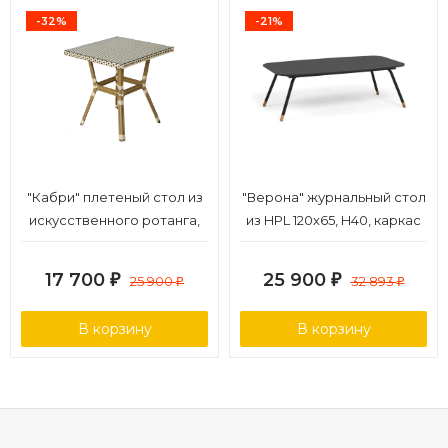
-32%
-21%
"Кабри" плетеный стол из
"Верона" журнальный стол
искусственного ротанга,
из HPL 120х65, H40, каркас
цвет бежево-коричневый
черный муар, цвет
столешницы "черный
17 700
25 900
₽
25 900
₽
32 893
₽
₽
мрамор"
В корзину
В корзину