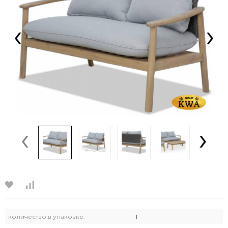
‹
›
‹
›
количество в упаковке:
1