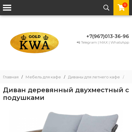
0
+7(967)013-36-96
📲 Telegram | MAX | WhatsApp
Главная
/
Мебель для кафе
/
Диваны для летнего кафе
/
Д
Диван деревянный двухместный с
подушками