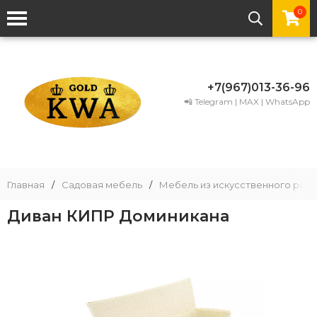
0
+7(967)013-36-96
📲 Telegram | MAX | WhatsApp
Главная
/
Садовая мебель
/
Мебель из искусственного рота
Диван КИПР Доминикана