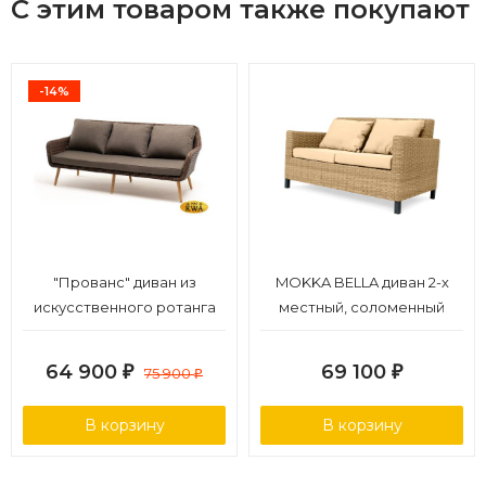
С этим товаром также покупают
-14%
"Прованс" диван из
MOKKA BELLA диван 2-х
искусственного ротанга
местный, соломенный
трехместный, цвет
коричневый
64 900
69 100
₽
75 900
₽
₽
В корзину
В корзину