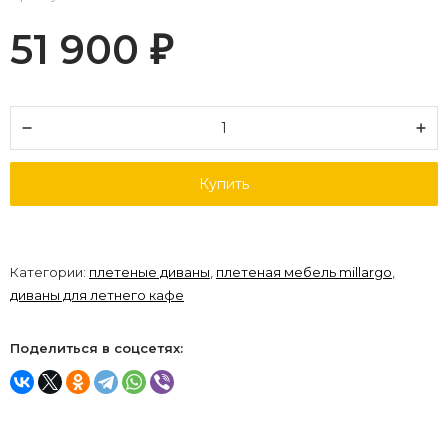
51 900
₽
Купить
Категории:
плетеные диваны
,
плетеная мебель millargo
,
диваны для летнего кафе
Поделиться в соцсетях: