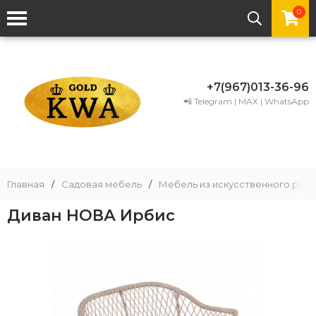
0
+7(967)013-36-96
📲 Telegram | MAX | WhatsApp
Главная
/
Садовая мебель
/
Мебель из искусственного рота
Диван НОВА Ирбис