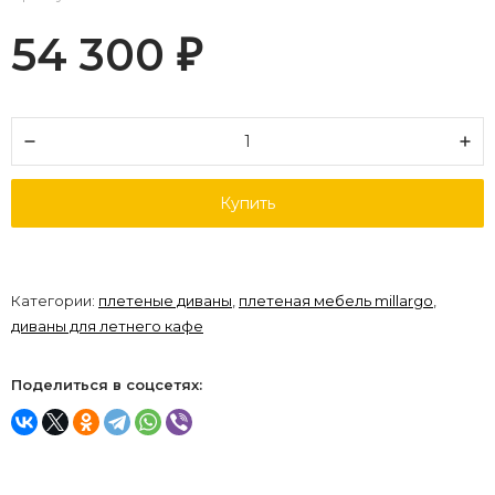
54 300
₽
Купить
Категории:
плетеные диваны
,
плетеная мебель millargo
,
диваны для летнего кафе
Поделиться в соцсетях: