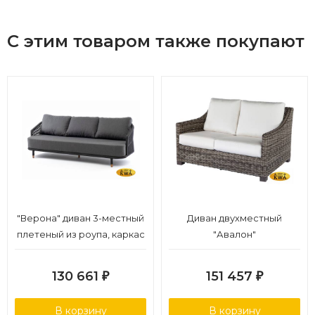
С этим товаром также покупают
"Верона" диван 3-местный
Диван двухместный
плетеный из роупа, каркас
"Авалон"
алюминий темно-серый
(RAL7024) муар, роуп
130 661
151 457
₽
₽
темно-серый круглый,
ткань темно-серая 027
В корзину
В корзину