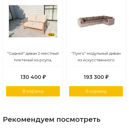
"Сидней" диван 2-местный
"Лунго" модульный диван
плетеный из роупа,
из искусственного
основание тик, каркас
ротанга, цвет бежевый
алюминий бежевый, роуп
130 400
193 300
₽
₽
бежевый, ткань бежевая
В корзину
В корзину
Рекомендуем посмотреть