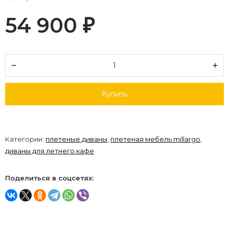
54 900
₽
Купить
Категории:
плетеные диваны
,
плетеная мебель millargo
,
диваны для летнего кафе
Поделиться в соцсетях: