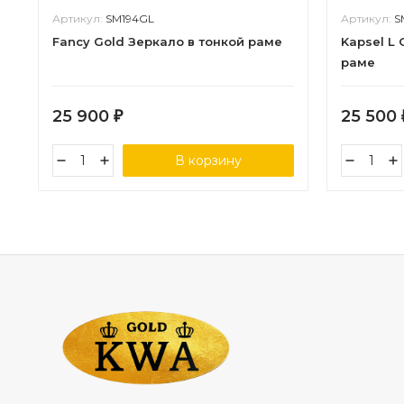
Артикул:
SM194GL
Артикул:
S
Fancy Gold Зеркало в тонкой раме
Kapsel L 
раме
25 900
25 500
₽
В корзину