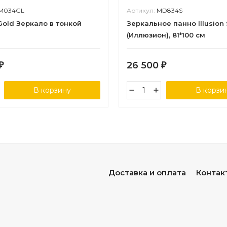
M034GL
Артикул:
MD834S
Gold Зеркало в тонкой
Зеркальное панно Illusion 
(Иллюзион), 81*100 см
26 500
₽
₽
В корзину
В корзи
Доставка и оплата
Контак