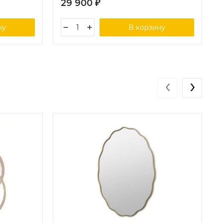
29 900
₽
ну
В корзину
‹
›