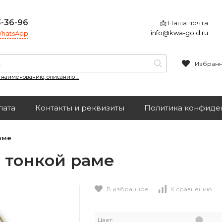
3-36-96
📩 Наша почта
info@kwa-gold.ru
 WhatsApp
Избран
, наименованию, описанию ...
лата
Контакты и реквизиты
Политика конфиде
аме
в тонкой раме
В избранное
К сравнению
Цвет: