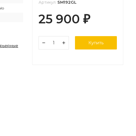
Артикул:
SM192GL
alo
25 900
₽
Купить
ерьерные