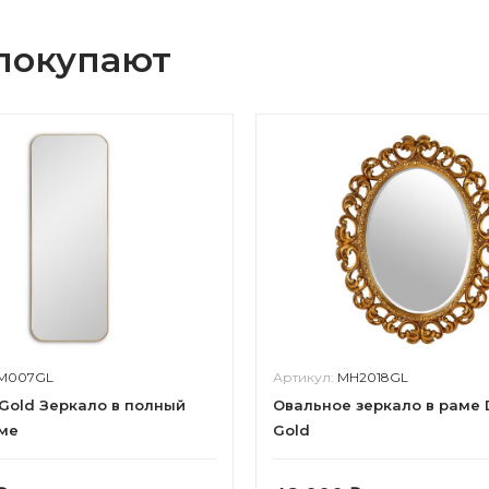
 покупают
M007GL
Артикул:
MH2018GL
 Gold Зеркало в полный
Овальное зеркало в раме 
аме
Gold