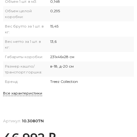
Объем 1 шт. в м3:
0,148
Объем целой
0,295
коробки:
Вес брутто за 1 шт. в
15,45
кг:
Вес нетто за 1 шт. в
13,6
кг:
Габариты коробки:
231х46х28 см
Размер кашпо/
в-18, д-20 см
транспорт.горшка:
Бренд:
Treez Collection
Все характеристики
Артикул:
10.30807N