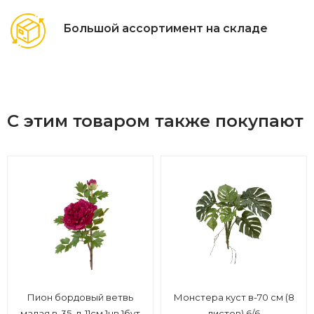
Большой ассортимент на складе
С этим товаром также покупают
Пион бордовый ветвь
Монстера куст в-70 см (8
малая в-35, д-11см 1цв,1бут
листов) 6/6