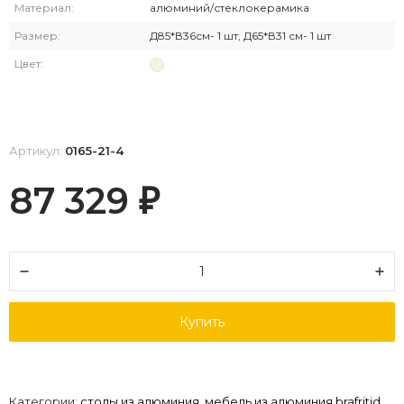
Материал:
алюминий/стеклокерамика
Размер:
Д85*В36см- 1 шт, Д65*В31 см- 1 шт
Цвет:
Артикул:
0165-21-4
87 329
₽
Купить
Категории:
столы из алюминия
,
мебель из алюминия brafritid