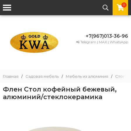
0
+7(967)013-36-96
📲 Telegram | MAX | WhatsApp
Главная
/
Садовая мебель
/
Мебель из алюминия
/
Столы 
Флен Стол кофейный бежевый,
алюминий/стеклокерамика