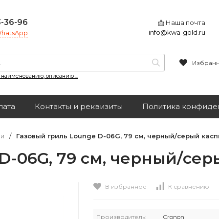
3-36-96
📩 Наша почта
info@kwa-gold.ru
 WhatsApp
Избран
, наименованию, описанию ...
лата
Контакты и реквизиты
Политика конфиде
чи
/
Газовый гриль Lounge D-06G, 79 см, черный/серый кас
D-06G, 79 см, черный/се
В избранное
К сравнению
Производитель:
Cronon