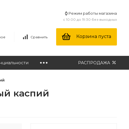
⌚ Режим работы магазина
с 10:00 до 19:30 без выходных
Корзина пуста
ное
Сравнить
нциальности
РАСПРОДАЖА
пий
рый каспий