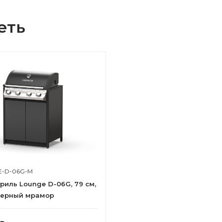
еть
E-D-06G-M
риль Lounge D-06G, 79 см,
черный мрамор