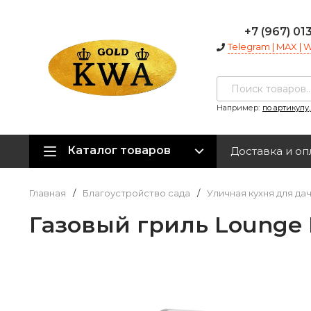
+7 (967) 01
Telegram | MAX |
Например:
по артикулу
Каталог товаров
Доставка и оп
Главная
/
Благоустройство сада
/
Уличная кухня для да
Газовый гриль Lounge 