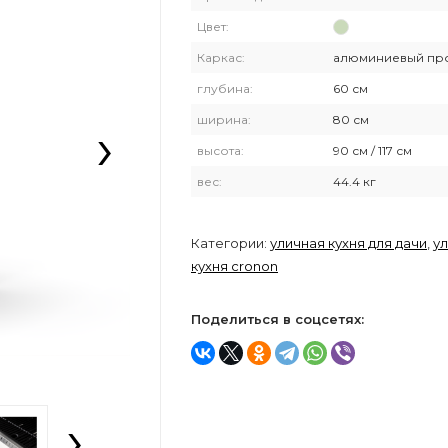
Цвет:
Каркас:
алюминиевый пр
глубина:
60 см
›
ширина:
80 см
высота:
90 см / 117 см
вес:
44.4 кг
Категории:
уличная кухня для дачи
,
у
кухня cronon
Поделиться в соцсетях:
›