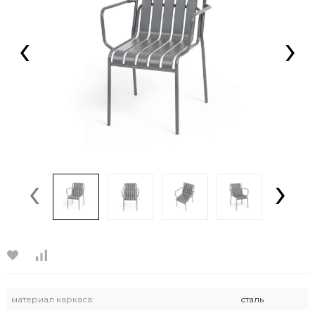
‹
›
‹
›
материал каркаса:
сталь