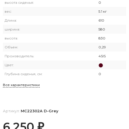
высота сиденья:
0
вес:
5.1 кг
Длина:
610
ширина:
580
высота:
830
Объем:
0,29
Производитель:
4SIS
Цвет:
Глубина сиденья, см:
0
Все характеристики
Артикул:
MC22302A D-Grey
6 250
₽