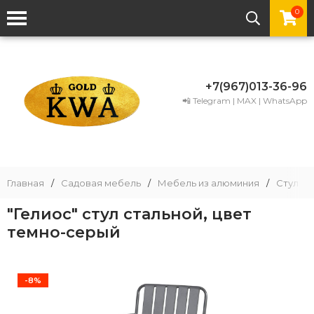
0
+7(967)013-36-96
📲 Telegram | MAX | WhatsApp
Главная
/
Садовая мебель
/
Мебель из алюминия
/
Стул из
"Гелиос" стул стальной, цвет
темно-серый
-8%