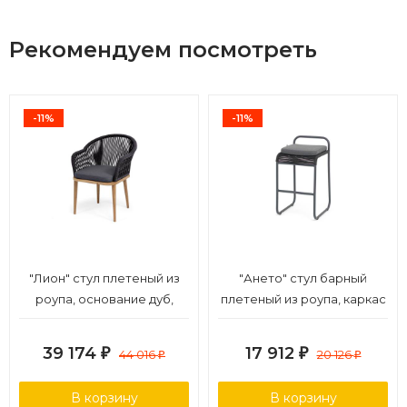
Рекомендуем посмотреть
-11%
-11%
"Лион" стул плетеный из
"Ането" стул барный
роупа, основание дуб,
плетеный из роупа, каркас
роуп темно-серый
алюминий темно-серый
круглый, ткань темно-
(RAL7024) муар, роуп
39 174
17 912
₽
44 016
₽
20 126
₽
₽
серая 027
темно-серый круглый,
ткань темно-серая 027
В корзину
В корзину