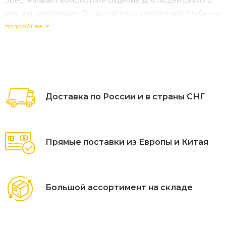
обеспечивают комфортное сидение для людей разного
роста и комплекции. Он достаточно компактный, чтобы не
занимать много места, но при этом достаточно
подробнее
просторный для удобства. Сталь, из к
Доставка по России и в страны СНГ
Прямые поставки из Европы и Китая
Большой ассортимент на складе